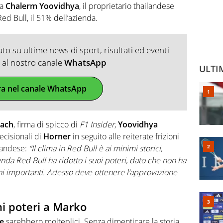
da
Chalerm Yoovidhya
, il proprietario thailandese
d Bull, il 51% dell’azienda.
o su ultime news di sport, risultati ed eventi
ti al nostro canale
WhatsApp
ULTI
ra nel canale WhatsApp
Bach
, firma di spicco di
F1 Insider
,
Yoovidhya
ecisionali di
Horner
in seguito alle reiterate frizioni
ilandese:
“Il clima in Red Bull è ai minimi storici,
enda Red Bull ha ridotto i suoi poteri, dato che non ha
ni importanti. Adesso deve ottenere l’approvazione
i poteri a Marko
se
sarebbero molteplici. Senza dimenticare la storia