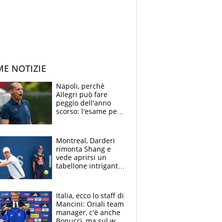
ME NOTIZIE
Napoli, perchè
Allegri può fare
peggio dell'anno
scorso: l'esame per
Manna, le colpe di
Conte e il gioco del
Monopoly
Montreal, Darderi
rimonta Shang e
vede aprirsi un
tabellone intrigante:
"Penso solo a
Borges, ma sono
felice del mio livello"
Italia, ecco lo staff di
Mancini: Oriali team
manager, c'è anche
Bonucci, ma sul web