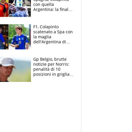
con quella
Argentina: la finale
Mondiale si gioca a
Spa e Alonso non
vede l'ora
F1, Colapinto
scatenato a Spa con
la maglia
dell'Argentina di
Messi punge la
Spagna: "Capiranno
le parolacce"
Gp Belgio, brutte
notizie per Norris:
penalità di 10
posizioni in griglia,
la scelta dolorosa
ma obbligata di
McLaren