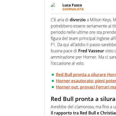
Luca Fusco
GIORNALISTA
Giornalista multimediale. Quan
spesso e volentieri finisce sul 
C’è aria di
divorzio
a Milton Keys. M
potrebbero essere seriamente ai tit
periodo nelle ultime ore sta prend
figura del team principal inglese a
F1. Da qui all’addio il passo sarebb
buona pace di
Fred Vasseur
visto 
ammirazione per Horner. Ma ci sa
l’occasione al volo.
Red Bull pronta a silurare Horne
Horner esautorato: pieni pote
Horner out, provaci Ferrari ma
Red Bull pronta a silurar
Avrebbe del clamoroso, ma fino a un 
Il rapporto tra Red Bull e Christi