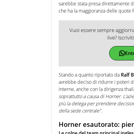
sarebbe stata presa direttamente 
che ha la maggioranza delle quote Re
Vuoi essere sempre aggiornat
live? Iscrivi
Ent
Stando a quanto riportato da
Ralf 
avrebbe deciso di ridurre i poteri d
interne, anche con la dirigenza tha
soprattutto a causa di Horner. L’azi
più la delega per prendere decisio
della sede centrale”.
Horner esautorato: pien
Le colpe del team principal ingle