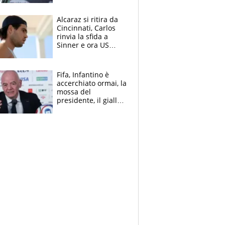
Alcaraz si ritira da
Cincinnati, Carlos
rinvia la sfida a
Sinner e ora US
Open di nuovo a
rischio
Fifa, Infantino è
accerchiato ormai, la
mossa del
presidente, il giallo
dimissioni e la verità
sulla telefonata a
Trump