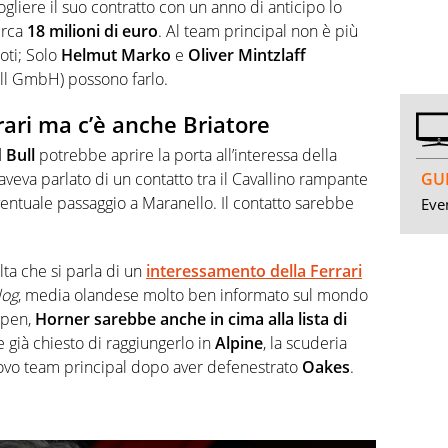
gliere il suo contratto con un anno di anticipo lo
irca
18 milioni di euro
. Al team principal non è più
loti; Solo
Helmut Marko
e
Oliver Mintzlaff
ll GmbH) possono farlo.
rari ma c’è anche Briatore
 Bull
potrebbe aprire la porta all’interessa della
GUI
aveva parlato di un contatto tra il Cavallino rampante
entuale passaggio a Maranello. Il contatto sarebbe
Even
a che si parla di un
interessamento della Ferrari
log
, media olandese molto ben informato sul mondo
ppen,
Horner sarebbe anche in cima alla lista di
 già chiesto di raggiungerlo in
Alpine
, la scuderia
uovo team principal dopo aver defenestrato
Oakes
.