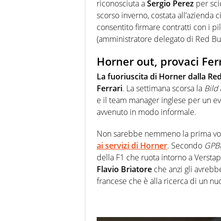
riconosciuta a
Sergio Perez
per scio
scorso inverno, costata all’azienda c
consentito firmare contratti con i pi
(amministratore delegato di Red Bu
Horner out, provaci Fer
La fuoriuscita di Horner dalla Red
Ferrari
. La settimana scorsa la
Bild
e il team manager inglese per un ev
avvenuto in modo informale.
Non sarebbe nemmeno la prima volt
ai servizi di Horner
. Secondo
GPB
della F1 che ruota intorno a Versta
Flavio Briatore
che anzi gli avrebbe
francese che è alla ricerca di un n