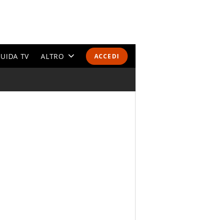
UIDA TV
ALTRO
ACCEDI
CALENDARI E CLASSIFICHE
ALTRI SPORT
MONDIALI 2026
OLIMPIADI
GOSSIP
LIFESTYLE