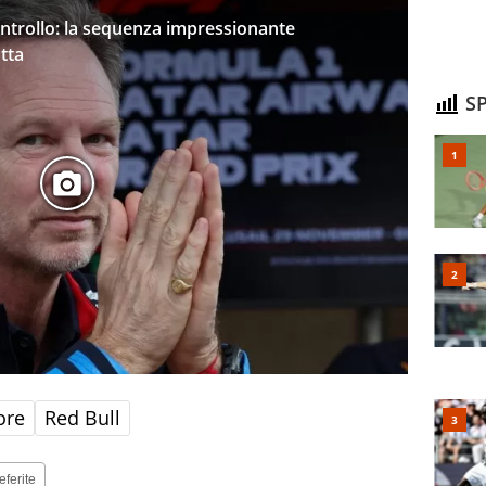
ntrollo: la sequenza impressionante
utta
SP
ore
Red Bull
eferite