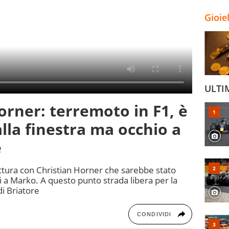
Gioie
ULTI
orner: terremoto in F1, è
alla finestra ma occhio a
e
ttura con Christian Horner che sarebbe stato
i a Marko. A questo punto strada libera per la
di Briatore
CONDIVIDI