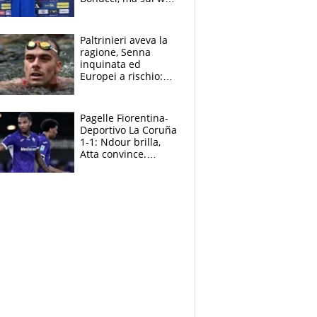
infuria la polemica
Paltrinieri aveva la
ragione, Senna
inquinata ed
Europei a rischio:
allenamenti fermi,
cosa succede
adesso
Pagelle Fiorentina-
Deportivo La Coruña
1-1: Ndour brilla,
Atta convince.
Pongracic rovina
tutto nel finale