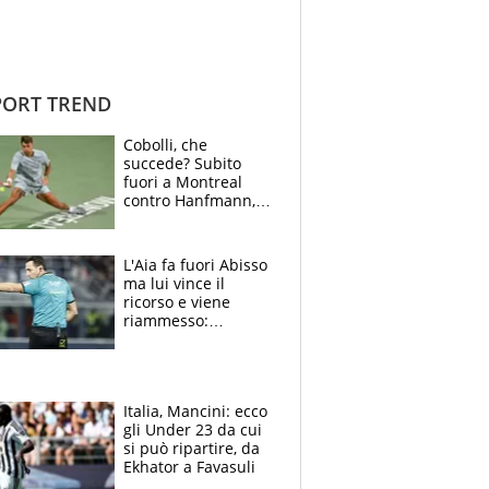
ORT TREND
Cobolli, che
succede? Subito
fuori a Montreal
contro Hanfmann,
per Flavio è tutta
colpa della tosse
L'Aia fa fuori Abisso
ma lui vince il
ricorso e viene
riammesso:
continua momento
nero per gli arbitri
Italia, Mancini: ecco
gli Under 23 da cui
si può ripartire, da
Ekhator a Favasuli