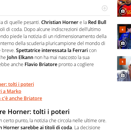
do si accendono i motori, lui sgasa, impenna, derapa. E
podio
a di quelle pesanti.
Christian Horner
e la
Red Bull
oli di coda. Dopo alcune indiscrezioni dell’ultimo
endo piede la notizia di un ridimensionamento della
ll’interno della scuderia pluricampione del mondo di
e breve.
Spettatrice interessata la Ferrari
con
che
John Elkann
non ha mai nascosto la sua
rebbe anche
Flavio Briatore
pronto a cogliere
r: tolti i poteri
ri a Marko
 c'è anche Briatore
e Horner: tolti i poteri
certo punto, la notizia che circola nelle ultime ore.
an Horner sarebbe ai titoli di coda
. La decisione