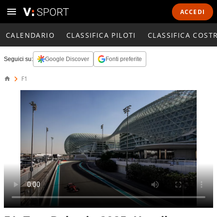
ACCEDI
CALENDARIO
CLASSIFICA PILOTI
CLASSIFICA COST
Seguici su:
Google Discover
Fonti preferite
F1