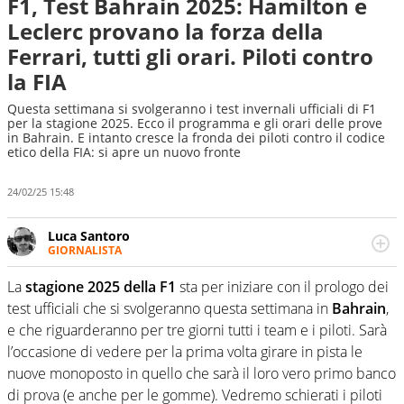
F1, Test Bahrain 2025: Hamilton e
Leclerc provano la forza della
Ferrari, tutti gli orari. Piloti contro
la FIA
Questa settimana si svolgeranno i test invernali ufficiali di F1
per la stagione 2025. Ecco il programma e gli orari delle prove
in Bahrain. E intanto cresce la fronda dei piloti contro il codice
etico della FIA: si apre un nuovo fronte
24/02/25 15:48
Luca Santoro
GIORNALISTA
Esperto di Motorsport ma, più in generale, appassionato
di tutto ciò che sia Sport, anche senza il Motor. Dà il
La
stagione 2025 della F1
sta per iniziare con il prologo dei
meglio di sé quando la strada fa largo alle due o alle
test ufficiali che si svolgeranno questa settimana in
Bahrain
,
quattro ruote
e che riguarderanno per tre giorni tutti i team e i piloti. Sarà
l’occasione di vedere per la prima volta girare in pista le
nuove monoposto in quello che sarà il loro vero primo banco
di prova (e anche per le gomme). Vedremo schierati i piloti