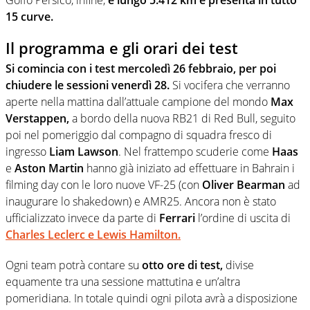
15 curve.
Il programma e gli orari dei test
Si comincia con i test
mercoledì 26 febbraio, per poi
chiudere le sessioni venerdì 28.
Si vocifera che verranno
aperte nella mattina dall’attuale campione del mondo
Max
Verstappen,
a bordo della nuova RB21 di Red Bull, seguito
poi nel pomeriggio dal compagno di squadra fresco di
ingresso
Liam Lawson
. Nel frattempo scuderie come
Haas
e
Aston Martin
hanno già iniziato ad effettuare in Bahrain i
filming day con le loro nuove VF-25 (con
Oliver Bearman
ad
inaugurare lo shakedown) e AMR25. Ancora non è stato
ufficializzato invece da parte di
Ferrari
l’ordine di uscita di
Charles Leclerc e Lewis Hamilton.
Ogni team potrà contare su
otto ore di test,
divise
equamente tra una sessione mattutina e un’altra
pomeridiana. In totale quindi ogni pilota avrà a disposizione