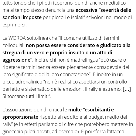
tutto tondo che i piloti ricoprono, quindi anche mediatico,
ma al tempo stesso denuncia una
eccessiva “severità delle
sanzioni imposte
per piccoli e isolati” scivoloni nel modo di
esprimersi.
La WORDA sottolinea che “il comune utilizzo di termini
colloquiali
non possa essere considerato e giudicato alla
stregua di un vero e proprio insulto o un atto di
aggressione”
. Inoltre chi non è madrelingua “può usare o
ripetere termini senza essere pienamente consapevole del
loro significato e della loro connotazione”. E inoltre in un
picco adrenalinico “non è realistico aspettarsi un controllo
perfetto e sistematico delle emozioni. Il rally è estremo: […]
Si toccano tutti i limiti”.
L’associazione quindi critica le
multe “esorbitanti e
sproporzionate
rispetto al reddito e al budget medio dei
rally” (e in effetti parliamo di cifre che potrebbero mettere in
ginocchio piloti privati, ad esempio). E poi sferra l’attacco