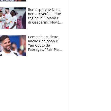
Roma, perché Nusa
non arriverà: le due
ragioni e il piano B
di Gasperini. Novità
su Pellegrini e
Cacciamani
Como da Scudetto,
anche Chalobah e
Yan Couto da
Fabregas. "Fair Play
Finanziario?
Pagheremo la
multa"