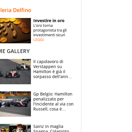
STORIE
lleria Delfino
SPECIALI
Investire in oro
L’oro torna
ESPERTI
protagonista tra gli
investimenti sicuri
LEGGI
CONTATTI
ME GALLERY
Il capolavoro di
Verstappen su
Hamilton è già il
sorpasso dell'anno:
che smacco Lewis,
come Abu Dhabi
2021
Gp Belgio: Hamilton
penalizzato per
l'incidente al via con
Russell, cosa è
successo. Mercedes
out, 5" a Lewis
Sainz in maglia
Spagna, Colapinto