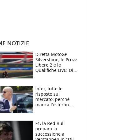
ME NOTIZIE
Diretta MotoGP
Silverstone, le Prove
Libere 2 e le
Qualifiche LIVE: Di
Giannantonio
risponde a
Bezzecchi
Inter, tutte le
risposte sul
mercato: perchè
manca l'esterno,
perchè Romero è
sfumato, quale è il
vero obiettivo di
F1, la Red Bull
Marotta
prepara la
successione a
Verstappen in “stile