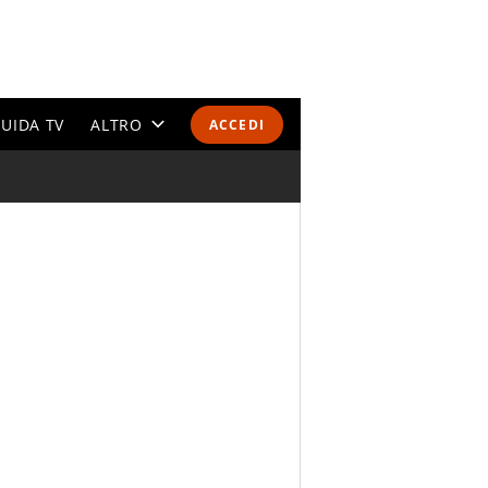
UIDA TV
ALTRO
ACCEDI
CALENDARI E CLASSIFICHE
ALTRI SPORT
MONDIALI 2026
OLIMPIADI
GOSSIP
LIFESTYLE