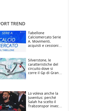
ORT TREND
Tabellone
Calciomercato Serie
A. Movimenti,
acquisti e cessioni:
estate 2026-27
Silverstone, le
caratteristiche del
circuito dove si
corre il Gp di Gran
Bretagna del
Motomondiale
Lo voleva anche la
Juventus: perché
Salah ha scelto il
Trabzonspor invece
di un top club