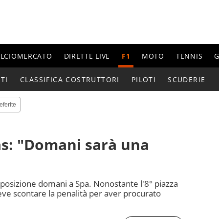
ALCIOMERCATO
DIRETTE LIVE
F1
MOTO
TENNIS
G
TI
CLASSIFICA COSTRUTTORI
PILOTI
SCUDERIE
eferite
tas: "Domani sarà una
° posizione domani a Spa. Nonostante l'8° piazza
 deve scontare la penalità per aver procurato