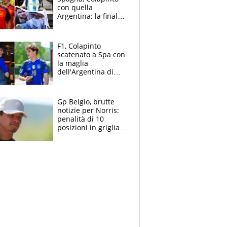
con quella
Argentina: la finale
Mondiale si gioca a
Spa e Alonso non
vede l'ora
F1, Colapinto
scatenato a Spa con
la maglia
dell'Argentina di
Messi punge la
Spagna: "Capiranno
le parolacce"
Gp Belgio, brutte
notizie per Norris:
penalità di 10
posizioni in griglia,
la scelta dolorosa
ma obbligata di
McLaren