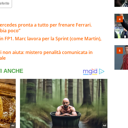
eferite
ercedes pronta a tutto per frenare Ferrari.
bia poco”
n FP1. Marc lavora per la Sprint (come Martin),
ri non aiuta: mistero penalità comunicata in
ale