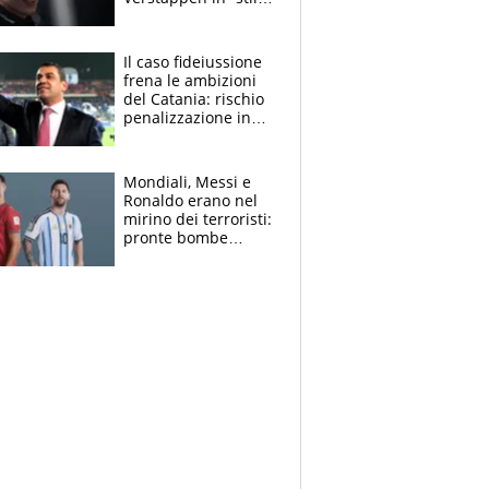
Antonelli”. Colapinto
derubato, che
attacco all’Italia
Il caso fideiussione
frena le ambizioni
del Catania: rischio
penalizzazione in
classifica, cosa
succede?
Mondiali, Messi e
Ronaldo erano nel
mirino dei terroristi:
pronte bombe
contro la Pulce