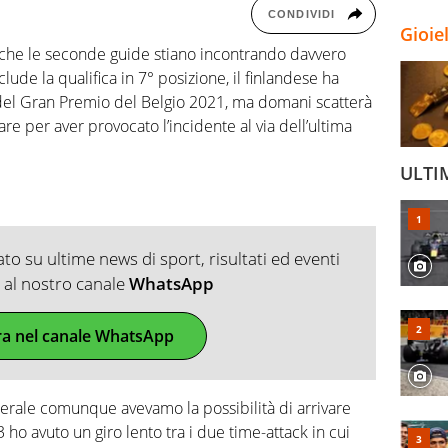
CONDIVIDI
Gioie
che le seconde guide stiano incontrando davvero
clude la qualifica in 7° posizione, il finlandese ha
 del Gran Premio del Belgio 2021, ma domani scatterà
are per aver provocato l’incidente al via dell’ultima
ULTI
o su ultime news di sport, risultati ed eventi
ti al nostro canale
WhatsApp
ra nel canale WhatsApp
nerale comunque avevamo la possibilità di arrivare
 ho avuto un giro lento tra i due time-attack in cui