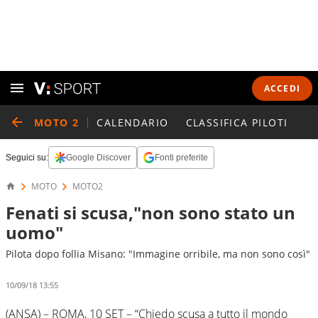
ACCEDI
MOTO 2
CALENDARIO
CLASSIFICA PILOTI
Seguici su:
Google Discover
Fonti preferite
MOTO
MOTO2
Fenati si scusa,"non sono stato un
uomo"
Pilota dopo follia Misano: "Immagine orribile, ma non sono così"
10/09/18 13:55
(ANSA) – ROMA, 10 SET – “Chiedo scusa a tutto il mondo