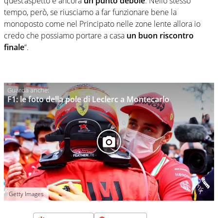
quest’aspetto è ancora
un punto debole
. Nello stesso
tempo, però, se riusciamo a far funzionare bene la
monoposto come nel Principato nelle zone lente allora io
credo che possiamo portare a casa
un buon riscontro
finale
“.
F1: le foto della pole di Leclerc a Montecarlo
Getty Images