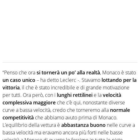
“Penso che ora
si tornerà un po’ alla realtà
, Monaco è stato
un caso unico
– ha detto Leclerc -. Stavamo
lottando per la
vittoria
, il che è stato incredibile e di grande motivazione
per tutti. Ora però, con i
lunghi rettilinei
e la
velocità
complessiva maggiore
che c’è qui, nonostante diverse
curve a bassa velocità, credo che torneremo alla
normale
competitività
che abbiamo avuto prima di Monaco.
L’equilibrio della vettura è
abbastanza buono
nelle curve a
bassa velocità ma eravamo ancora più forti nelle basse
velocità a Monaco di quanto lo fossimo in tutte le piste