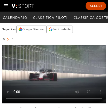
ACCEDI
CALENDARIO
CLASSIFICA PILOTI
CLASSIFICA COST
Seguici su:
Google Discover
Fonti preferite
F1