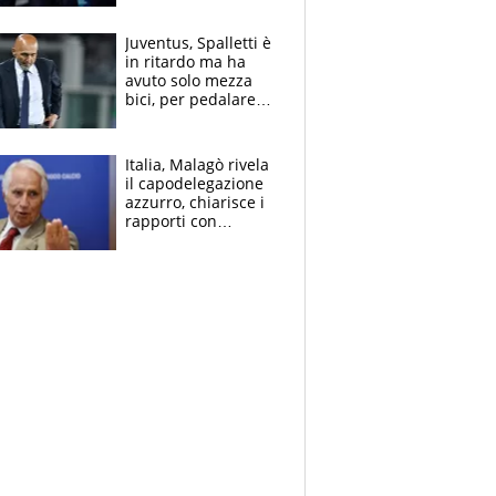
Juventus, Spalletti è
in ritardo ma ha
avuto solo mezza
bici, per pedalare
serve altro: i nodi
cruciali
Italia, Malagò rivela
il capodelegazione
azzurro, chiarisce i
rapporti con
Mancini e Conte e si
schiera su caso
Infantino