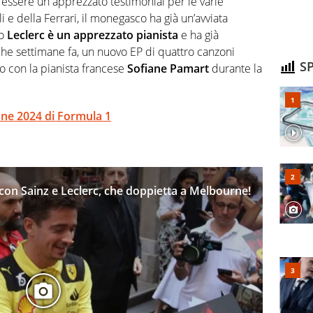
di essere un apprezzato testimonial per le varie
e della Ferrari, il monegasco ha già un’avviata
zo
Leclerc è un apprezzato pianista
e ha già
che settimane fa, un nuovo EP di quattro canzoni
SP
o con la pianista francese
Sofiane Pamart
durante la
ione 2024 di Formula 1
i con Sainz e Leclerc, che doppietta a Melbourne!