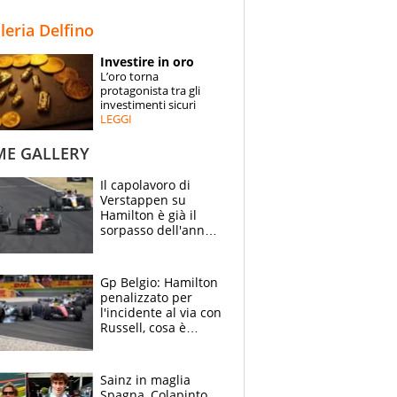
STORIE
lleria Delfino
SPECIALI
Investire in oro
L’oro torna
ESPERTI
protagonista tra gli
investimenti sicuri
LEGGI
CONTATTI
ME GALLERY
Il capolavoro di
Verstappen su
Hamilton è già il
sorpasso dell'anno:
che smacco Lewis,
come Abu Dhabi
2021
Gp Belgio: Hamilton
penalizzato per
l'incidente al via con
Russell, cosa è
successo. Mercedes
out, 5" a Lewis
Sainz in maglia
Spagna, Colapinto