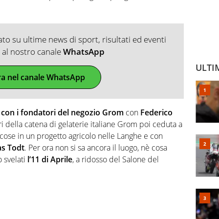
o su ultime news di sport, risultati ed eventi
ti al nostro canale
WhatsApp
ULTI
ra nel canale WhatsApp
e con i fondatori del negozio Grom
con
Federico
ri della catena di gelaterie italiane Grom poi ceduta a
e cose in un progetto agricolo nelle Langhe e con
as Todt
. Per ora non si sa ancora il luogo, nè cosa
o svelati
l’11 di Aprile
, a ridosso del Salone del