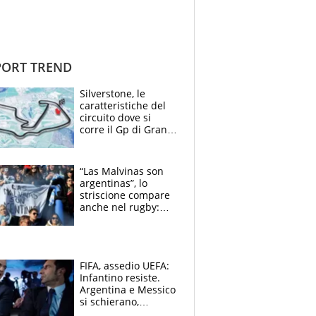
ORT TREND
Silverstone, le
caratteristiche del
circuito dove si
corre il Gp di Gran
Bretagna del
Motomondiale
“Las Malvinas son
argentinas”, lo
striscione compare
anche nel rugby:
dopo Messi e
compagni ormai è
un caso
FIFA, assedio UEFA:
Infantino resiste.
Argentina e Messico
si schierano,
CONCACAF spaccata