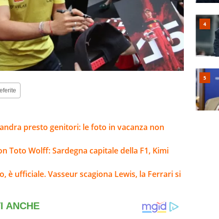
eferite
andra presto genitori: le foto in vacanza non
on Toto Wolff: Sardegna capitale della F1, Kimi
 è ufficiale. Vasseur scagiona Lewis, la Ferrari si