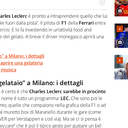
do si accendono i motori, lui sgasa, impenna, derapa. E
podio
arles Leclerc
è pronto a intraprendere quello che lui
 fuori dalla pista”. Il pilota di
F1
della
Ferrari
entra
o. E lo fa investendo in un’attività food and
e del gelato. A breve il driver monegasco aprirà una
o" a Milano: i dettagli
i aprire una gelateria
a musica
gelataio” a Milano: i dettagli
 è certo è che
Charles Leclerc sarebbe in procinto
l nome è tutto un programma:
LEC.
Che sono poi le
to, quelle che compaiono nella grafica della F1 o ad
al muretto box di Maranello durante le gare (come
 VER per Verstappen e così via). Ma se ci si pensa è
leccare
” che è poi il tipico gesto per gustare un bel