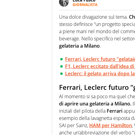
GIORNALISTA
Giornalista multimediale. Quan
spesso e volentieri finisce sul 
Una dolce divagazione sul tema.
Ch
stesso definisce “un progetto speciale
a piene mani nel mondo del commerci
beverage. Nello specifico nel settor
gelateria a Milano
.
Ferrari, Leclerc futuro "gelatai
F1, Leclerc eccitato dall'idea d
Leclerc: il gelato arriva dopo l
Ferrari, Leclerc futuro “
Al momento si sa poco ma quel che
di aprire una gelateria a Milano.
I
iniziali del pilota della
Ferrari
appun
esempio della lavagnetta esposta d
SAI per Sainz,
HAM per Hamilton
,
anche un’abbreviazione del verbo “