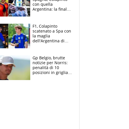
con quella
Argentina: la finale
Mondiale si gioca a
Spa e Alonso non
vede l'ora
F1, Colapinto
scatenato a Spa con
la maglia
dell'Argentina di
Messi punge la
Spagna: "Capiranno
le parolacce"
Gp Belgio, brutte
notizie per Norris:
penalità di 10
posizioni in griglia,
la scelta dolorosa
ma obbligata di
McLaren