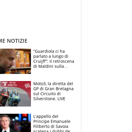
ME NOTIZIE
“Guardiola ci ha
parlato a lungo di
Cruijff”: il retroscena
di Maldini sulla
Nazionale e sul
sogno interrotto
Moto3, la diretta del
GP di Gran Bretagna
sul Circuito di
Silverstone. LIVE
L'appello del
Principe Emanuele
Filiberto di Savoia
scatena i dubbi dei