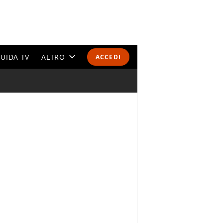
UIDA TV
ALTRO
ACCEDI
CALENDARI E CLASSIFICHE
ALTRI SPORT
MONDIALI 2026
OLIMPIADI
GOSSIP
LIFESTYLE