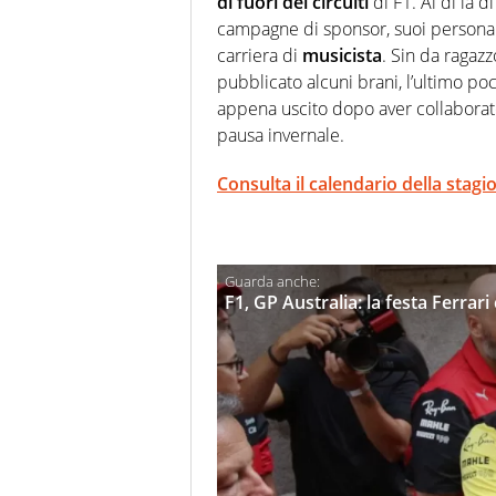
di fuori dei circuiti
di F1. Al di là 
campagne di sponsor, suoi personali 
carriera di
musicista
. Sin da ragaz
pubblicato alcuni brani, l’ultimo po
appena uscito dopo aver collaborat
pausa invernale.
Consulta il calendario della stag
F1, GP Australia: la festa Ferrar