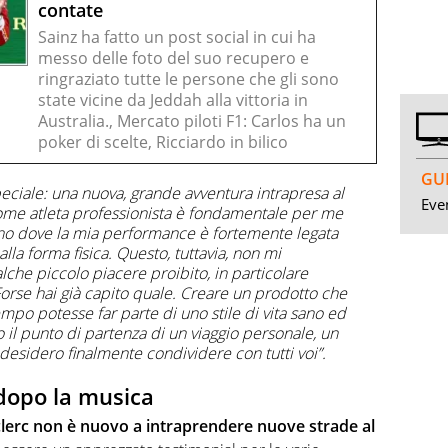
contate
Sainz ha fatto un post social in cui ha
messo delle foto del suo recupero e
ringraziato tutte le persone che gli sono
state vicine da Jeddah alla vittoria in
Australia., Mercato piloti F1: Carlos ha un
poker di scelte, Ricciardo in bilico
GUI
ciale: una nuova, grande avventura intrapresa al
Even
 Come atleta professionista è fondamentale per me
ano dove la mia performance è fortemente legata
alla forma fisica. Questo, tuttavia, non mi
he piccolo piacere proibito, in particolare
Forse hai già capito quale. Creare un prodotto che
empo potesse far parte di uno stile di vita sano ed
o il punto di partenza di un viaggio personale, un
esidero finalmente condividere con tutti voi”.
a dopo la musica
lerc non è nuovo a intraprendere nuove strade al