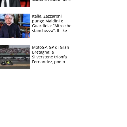
tifosi: "E' una
trappola"
Italia, Zazzaroni
punge Maldini e
Guardiola: “Altro che
stanchezza”. Il like
di Mancini e le
polemiche sui social
MotoGP, GP di Gran
Bretagna: a
Silverstone trionfa
Fernandez, podio
tutto Aprilia.
Bezzecchi stremato
ed eroico