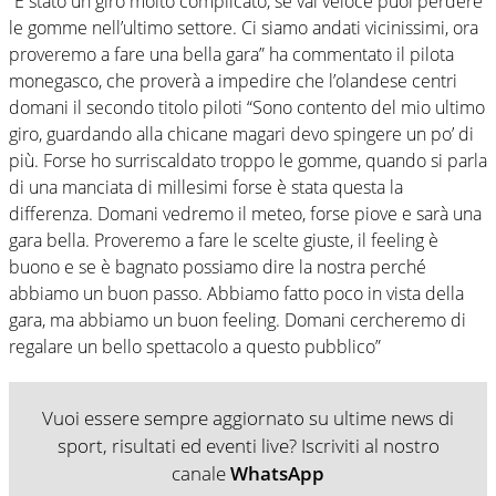
“È stato un giro molto complicato, se vai veloce puoi perdere
le gomme nell’ultimo settore. Ci siamo andati vicinissimi, ora
proveremo a fare una bella gara” ha commentato il pilota
monegasco, che proverà a impedire che l’olandese centri
domani il secondo titolo piloti “Sono contento del mio ultimo
giro, guardando alla chicane magari devo spingere un po’ di
più. Forse ho surriscaldato troppo le gomme, quando si parla
di una manciata di millesimi forse è stata questa la
differenza. Domani vedremo il meteo, forse piove e sarà una
gara bella. Proveremo a fare le scelte giuste, il feeling è
buono e se è bagnato possiamo dire la nostra perché
abbiamo un buon passo. Abbiamo fatto poco in vista della
gara, ma abbiamo un buon feeling. Domani cercheremo di
regalare un bello spettacolo a questo pubblico”
Vuoi essere sempre aggiornato su ultime news di
sport, risultati ed eventi live? Iscriviti al nostro
canale
WhatsApp