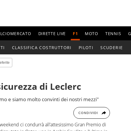
ALCIOMERCATO
DIRETTE LIVE
F1
MOTO
TENNIS
G
TI
CLASSIFICA COSTRUTTORI
PILOTI
SCUDERIE
eferite
sicurezza di Leclerc
iamo e siamo molto convinti dei nostri mezzi"
CONDIVIDI
 weekend ci condurrà all’attesissimo Gran Premio di