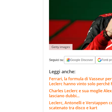
Getty images
Seguici su:
Google Discover
Fonti pr
Leggi anche:
Ferrari, la formula di Vasseur per
Leclerc hanno vinto solo perché
Charles Leclerc e sua moglie Alex
lasciano dubbi...
Leclerc, Antonelli e Verstappen c
scatenato tra disco e kart