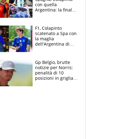
con quella
Argentina: la finale
Mondiale si gioca a
Spa e Alonso non
vede l'ora
F1, Colapinto
scatenato a Spa con
la maglia
dell'Argentina di
Messi punge la
Spagna: "Capiranno
le parolacce"
Gp Belgio, brutte
notizie per Norris:
penalità di 10
posizioni in griglia,
la scelta dolorosa
ma obbligata di
McLaren