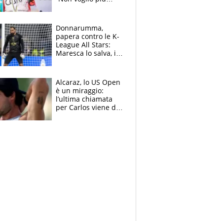
gareggiare”. Visita
decisiva per
Brignone
Donnarumma,
papera contro le K-
League All Stars:
Maresca lo salva, i
tifosi del City lo
attaccano
Alcaraz, lo US Open
è un miraggio:
l’ultima chiamata
per Carlos viene da
New York e
potrebbe
coinvolgere Serena
Williams