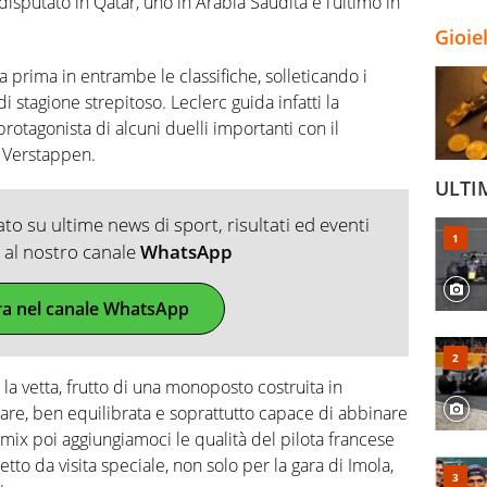
isputato in Qatar, uno in Arabia Saudita e l’ultimo in
Gioie
a prima in entrambe le classifiche, solleticando i
 di stagione strepitoso. Leclerc guida infatti la
 protagonista di alcuni duelli importanti con il
 Verstappen.
ULTI
o su ultime news di sport, risultati ed eventi
ti al nostro canale
WhatsApp
ra nel canale WhatsApp
a vetta, frutto di una monoposto costruita in
are, ben equilibrata e soprattutto capace di abbinare
o mix poi aggiungiamoci le qualità del pilota francese
tto da visita speciale, non solo per la gara di Imola,