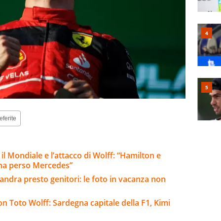
eferite
 il Mondiale e l’attacco di Wolff: “Hamilton e
 ha perso Mercedes”
andra presto genitori: le foto in vacanza non
on Toto Wolff: Sardegna capitale della F1, Kimi