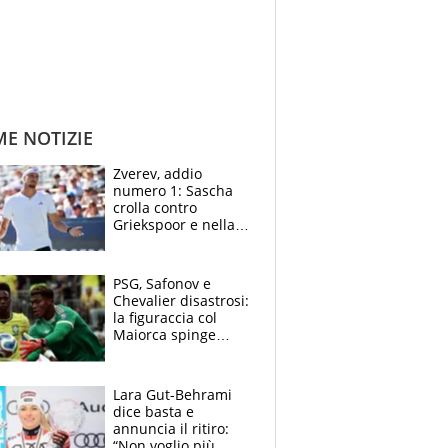
ME NOTIZIE
Zverev, addio
numero 1: Sascha
crolla contro
Griekspoor e nella
sfida a due con
Sinner si conferma
terzo. Quanti malori
PSG, Safonov e
a Montreal
Chevalier disastrosi:
la figuraccia col
Maiorca spinge
Suzuki da Luis
Enrique, Juve a
rischio beffa
Lara Gut-Behrami
dice basta e
annuncia il ritiro:
“Non voglio più