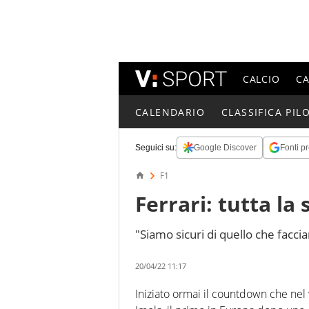
CALCIO
C
CALENDARIO
CLASSIFICA PILO
Seguici su:
Google Discover
Fonti pr
F1
Ferrari: tutta la 
"Siamo sicuri di quello che facc
20/04/22 11:17
Iniziato ormai il countdown che nel