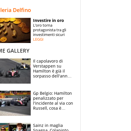
STORIE
lleria Delfino
SPECIALI
Investire in oro
L’oro torna
ESPERTI
protagonista tra gli
investimenti sicuri
LEGGI
CONTATTI
ME GALLERY
Il capolavoro di
Verstappen su
Hamilton è già il
sorpasso dell'anno:
che smacco Lewis,
come Abu Dhabi
2021
Gp Belgio: Hamilton
penalizzato per
l'incidente al via con
Russell, cosa è
successo. Mercedes
out, 5" a Lewis
Sainz in maglia
Spagna, Colapinto