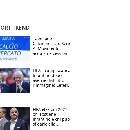
ORT TREND
Tabellone
Calciomercato Serie
A. Movimenti,
acquisti e cessioni:
estate 2026-27
FIFA, Trump scarica
Infantino dopo
averne distrutto
l’immagine: Ceferin
sceglie la
Supercoppa per il
contrattacco
FIFA elezioni 2027,
chi sostiene
Infantino e chi può
sfidarlo alla
presidenza: la