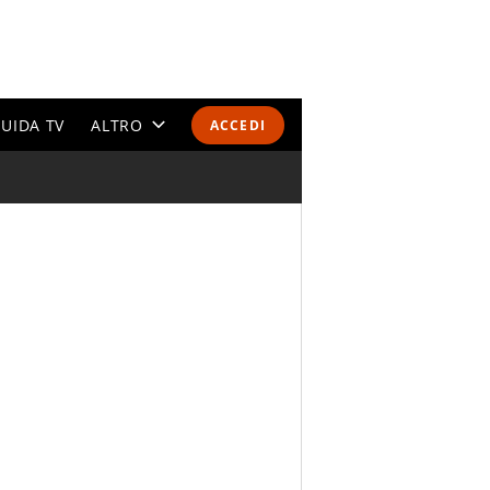
UIDA TV
ALTRO
ACCEDI
CALENDARI E CLASSIFICHE
ALTRI SPORT
MONDIALI 2026
OLIMPIADI
GOSSIP
LIFESTYLE