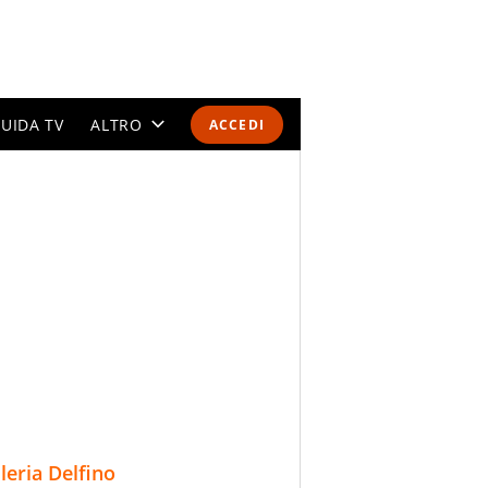
UIDA TV
ALTRO
ACCEDI
CALENDARI E CLASSIFICHE
ALTRI SPORT
MONDIALI 2026
OLIMPIADI
GOSSIP
LIFESTYLE
lleria Delfino