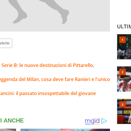
ULTI
eferite
Serie B: le nuove destinazioni di Pittarello,
leggenda del Milan, cosa deve fare Ranieri e l'unico
ncini: il passato insospettabile del giovane