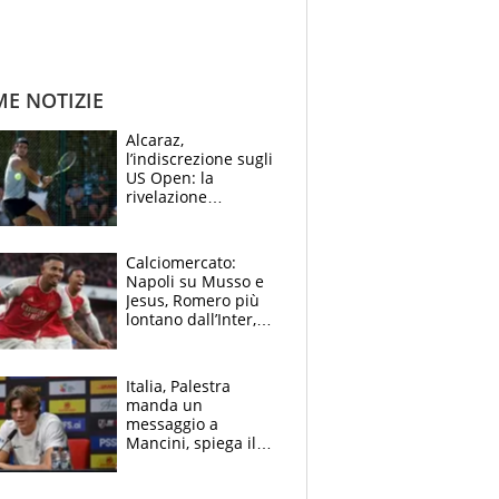
ME NOTIZIE
Alcaraz,
l’indiscrezione sugli
US Open: la
rivelazione
dell’amico
giornalista e il piano
B. Rune verso la
Calciomercato:
rinuncia
Napoli su Musso e
Jesus, Romero più
lontano dall’Inter,
delirio Mastantuono,
Juve su Trubin. Il
tabellone
Italia, Palestra
manda un
messaggio a
Mancini, spiega il
motivo del no
all’Inter e lancia