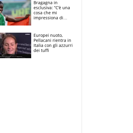
l'alleanza con
Bragagna in
Donnarumma
esclusiva: “C’è una
cosa che mi
impressiona di
Doualla. Jacobs?
Ecco come è rinato”.
E svela la sorpresa
Europei nuoto,
agli Europei
Pellacani rientra in
Italia con gli azzurri
dei tuffi