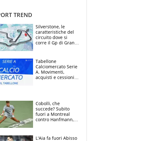
ORT TREND
Silverstone, le
caratteristiche del
circuito dove si
corre il Gp di Gran
Bretagna del
Motomondiale
Tabellone
Calciomercato Serie
A. Movimenti,
acquisti e cessioni:
estate 2026-27
Cobolli, che
succede? Subito
fuori a Montreal
contro Hanfmann,
per Flavio è tutta
colpa della tosse
L'Aia fa fuori Abisso