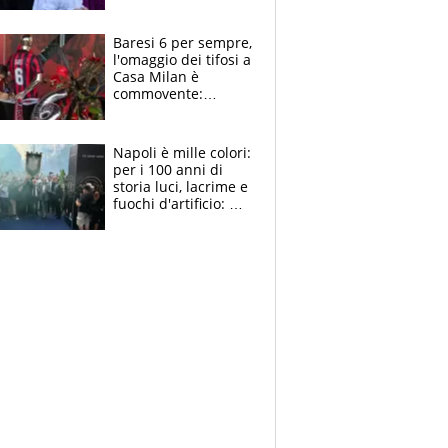
la moglie Maura, i
figli e i suoi cari
circondati
Baresi 6 per sempre,
dall'affetto dei tifosi
l'omaggio dei tifosi a
Casa Milan è
commovente:
maglie, bandiere,
sciarpe, lacrime e
bigliettini
Napoli è mille colori:
per i 100 anni di
storia luci, lacrime e
fuochi d'artificio: De
Laurentiis salta al
coro anti-Juve