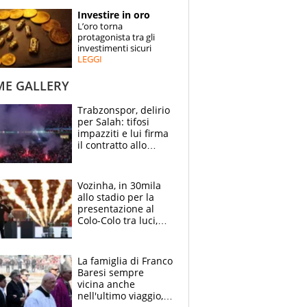
STORIE
Investire in oro
L’oro torna
SPECIALI
protagonista tra gli
investimenti sicuri
LEGGI
ESPERTI
ME GALLERY
CONTATTI
Trabzonspor, delirio
per Salah: tifosi
impazziti e lui firma
il contratto allo
stadio
Vozinha, in 30mila
allo stadio per la
presentazione al
Colo-Colo tra luci,
spettacolo, elicotteri
e paracadutisti
La famiglia di Franco
Baresi sempre
vicina anche
nell'ultimo viaggio,