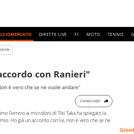
ALCIOMERCATO
DIRETTE LIVE
F1
MOTO
TENNIS
G
eferite
accordo con Ranieri"
"Non è vero che se ne vuole andare"
CONDIVIDI
mo Ferrero ai microfoni di Tiki Taka ha spiegato la
è mio. Ho già un accordo con lui, non è vero che se ne
Gioie