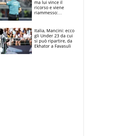
ma lui vince il
ricorso e viene
riammesso:
continua momento
nero per gli arbitri
Italia, Mancini: ecco
gli Under 23 da cui
si può ripartire, da
Ekhator a Favasuli