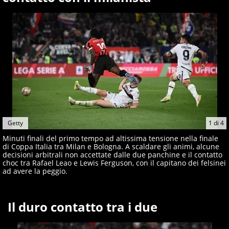
giornalisti ed esperti di sport abili sia nel gioco di
rimessa quando intercettano le notizie e le rilanciano
verso la rete, sia nella costruzione dal basso quando
creano contenuti 100% originali ed esclusivi.
Getty
1
di
4
Minuti finali del primo tempo ad altissima tensione nella finale
di Coppa Italia tra Milan e Bologna. A scaldare gli animi, alcune
decisioni arbitrali non accettate dalle due panchine e il contatto
choc tra Rafael Leao e Lewis Ferguson, con il capitano dei felsinei
ad avere la peggio.
Il duro contatto tra i due