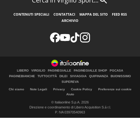
Cerca in Virgilio Sport...
CONTENUTI SPECIALI
CONTATTACI
MAPPA DEL SITO
FEED RSS
ARCHIVIO
LIBERO
VIRGILIO
PAGINEGIALLE
PAGINEGIALLE SHOP
PGCASA
PAGINEBIANCHE
TUTTOCITTÀ
DILEI
SIVIAGGIA
QUIFINANZA
BUONISSIMO
SUPEREVA
Chi siamo
Note Legali
Privacy
Cookie Policy
Preferenze sui cookie
Aiuto
© Italiaonline S.p.A. 2026
Direzione e coordinamento di Libero Acquisition S.á r.l.
P. IVA 03970540963