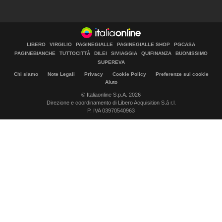
LIBERO
VIRGILIO
PAGINEGIALLE
PAGINEGIALLE SHOP
PGCASA
PAGINEBIANCHE
TUTTOCITTÀ
DILEI
SIVIAGGIA
QUIFINANZA
BUONISSIMO
SUPEREVA
Chi siamo
Note Legali
Privacy
Cookie Policy
Preferenze sui cookie
Aiuto
© Italiaonline S.p.A. 2026
Direzione e coordinamento di Libero Acquisition S.á r.l.
P. IVA 03970540963