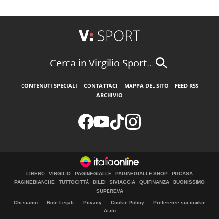
Cerca in Virgilio Sport...
CONTENUTI SPECIALI
CONTATTACI
MAPPA DEL SITO
FEED RSS
ARCHIVIO
LIBERO
VIRGILIO
PAGINEGIALLE
PAGINEGIALLE SHOP
PGCASA
PAGINEBIANCHE
TUTTOCITTÀ
DILEI
SIVIAGGIA
QUIFINANZA
BUONISSIMO
SUPEREVA
Chi siamo
Note Legali
Privacy
Cookie Policy
Preferenze sui cookie
Aiuto