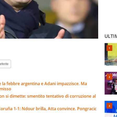
ULTI
eferite
 la febbre argentina e Adani impazzisce. Ma
mmisso
on si dimette: smentito tentativo di corruzione al
oruña 1-1: Ndour brilla, Atta convince. Pongracic