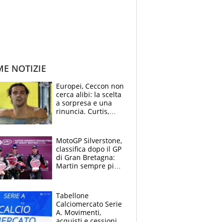
ME NOTIZIE
Europei, Ceccon non
cerca alibi: la scelta
a sorpresa e una
rinuncia. Curtis,
momento della
verità: “La pressione
c’è”
MotoGP Silverstone,
classifica dopo il GP
di Gran Bretagna:
Martin sempre più
leader, ma
Bezzecchi avanza
Tabellone
Calciomercato Serie
A. Movimenti,
acquisti e cessioni: