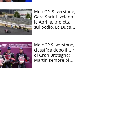
MotoGP, Silverstone,
Gara Sprint: volano
le Aprilia, tripletta
sul podio. Le Ducati
crollano
MotoGP Silverstone,
classifica dopo il GP
di Gran Bretagna:
Martin sempre più
leader, ma
Bezzecchi avanza