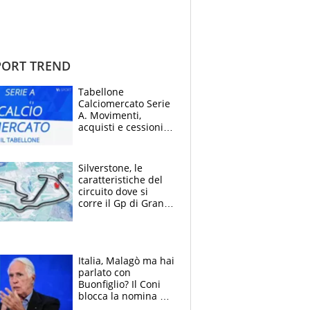
ORT TREND
Tabellone
Calciomercato Serie
A. Movimenti,
acquisti e cessioni:
estate 2026-27
Silverstone, le
caratteristiche del
circuito dove si
corre il Gp di Gran
Bretagna del
Motomondiale
Italia, Malagò ma hai
parlato con
Buonfiglio? Il Coni
blocca la nomina di
Diana Bianchedi