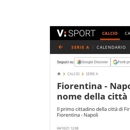
CALCIO
C
SERIE A
CALENDARIO
Seguici su:
Google Discover
Fonti pr
CALCIO
SERIE A
Fiorentina - Napo
nome della città
Il primo cittadino della città di
Fiorentina - Napoli
04/10/21 12:08