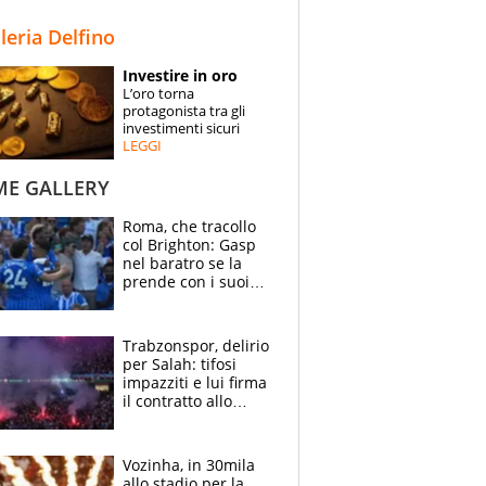
STORIE
lleria Delfino
SPECIALI
Investire in oro
L’oro torna
ESPERTI
protagonista tra gli
investimenti sicuri
LEGGI
CONTATTI
ME GALLERY
Roma, che tracollo
col Brighton: Gasp
nel baratro se la
prende con i suoi
cambiando tutti
Trabzonspor, delirio
per Salah: tifosi
impazziti e lui firma
il contratto allo
stadio
Vozinha, in 30mila
allo stadio per la