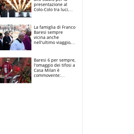
presentazione al
Colo-Colo tra luci,
spettacolo, elicotteri
e paracadutisti
La famiglia di Franco
Baresi sempre
vicina anche
nell'ultimo viaggio,
la moglie Maura, i
figli e i suoi cari
circondati
Baresi 6 per sempre,
dall'affetto dei tifosi
l'omaggio dei tifosi a
Casa Milan è
commovente:
maglie, bandiere,
sciarpe, lacrime e
bigliettini