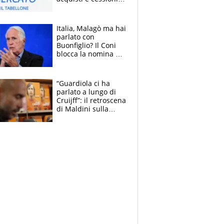
estate 2026-27
Italia, Malagò ma hai
parlato con
Buonfiglio? Il Coni
blocca la nomina di
Diana Bianchedi
“Guardiola ci ha
parlato a lungo di
Cruijff”: il retroscena
di Maldini sulla
Nazionale e sul
sogno interrotto