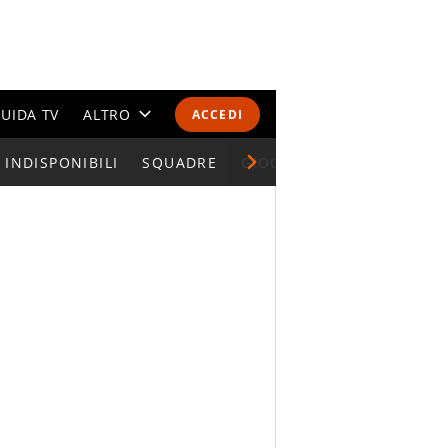
UIDA TV
ALTRO
ACCEDI
INDISPONIBILI
CALENDARI E CLASSIFICHE
SQUADRE
GIOCATORI SERIE A
ALTRI SPORT
MONDIALI 2026
OLIMPIADI
GOSSIP
LIFESTYLE