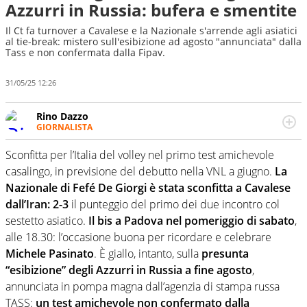
Azzurri in Russia: bufera e smentite
Il Ct fa turnover a Cavalese e la Nazionale s'arrende agli asiatici
al tie-break: mistero sull'esibizione ad agosto "annunciata" dalla
Tass e non confermata dalla Fipav.
31/05/25 12:26
Rino Dazzo
GIORNALISTA
Se mai ci fosse modo di traslare il glossario del calcio in
una nicchia di esperti, lui ne farebbe parte. Non si perde
Sconfitta per l’Italia del volley nel primo test amichevole
una svista arbitrale né gli umori social del mondo delle
casalingo, in previsione del debutto nella VNL a giugno.
La
curve
Nazionale di Fefé De Giorgi è stata sconfitta a Cavalese
dall’Iran: 2-3
il punteggio del primo dei due incontro col
sestetto asiatico.
Il bis a Padova nel pomeriggio di sabato
,
alle 18.30: l’occasione buona per ricordare e celebrare
Michele Pasinato
. È giallo, intanto, sulla
presunta
“esibizione” degli Azzurri in Russia a fine agosto
,
annunciata in pompa magna dall’agenzia di stampa russa
TASS:
un test amichevole non confermato dalla