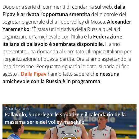
Dopo una serie di commenti di condanna sul web,
dalla
Fipav è arrivata l’opportuna smentita
delle parole del
segretario generale della Federvolley di Mosca,
Alexander
Yaremenko
: “È stata un’iniziativa della Russia quella di
organizzare un’amichevole con l’Italia e la
Federazione
italiana di pallavolo è sembrata disponibile.
Hanno
presentato una domanda al Comitato Olimpico Italiano per
l’organizzazione di questa partita. Ora stiamo aspettando la
loro decisione. Per quanto riguarda le date, si parla di fine
agosto”.
Dalla Fipav
hanno fatto sapere ch
e nessuna
amichevole con la Russia è in programma
.
Pallavolo, Superlega: le squadre e il calendario della
massima serie del volley maschile