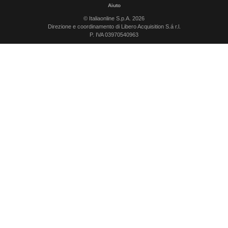
Aiuto
© Italiaonline S.p.A. 2026
Direzione e coordinamento di Libero Acquisition S.á r.l.
P. IVA 03970540963