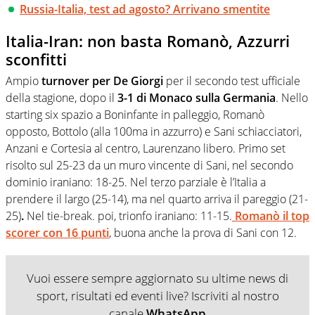
Russia-Italia, test ad agosto? Arrivano smentite
Italia-Iran: non basta Romanò, Azzurri
sconfitti
Ampio
turnover per De Giorgi
per il secondo test ufficiale
della stagione, dopo il
3-1 di Monaco sulla Germania
. Nello
starting six spazio a Boninfante in palleggio, Romanò
opposto, Bottolo (alla 100ma in azzurro) e Sani schiacciatori,
Anzani e Cortesia al centro, Laurenzano libero. Primo set
risolto sul 25-23 da un muro vincente di Sani, nel secondo
dominio iraniano: 18-25. Nel terzo parziale è l’Italia a
prendere il largo (25-14), ma nel quarto arriva il pareggio (21-
25)
.
Nel tie-break. poi, trionfo iraniano: 11-15.
Romanò il top
scorer con 16 punti
, buona anche la prova di Sani con 12.
Vuoi essere sempre aggiornato su ultime news di
sport, risultati ed eventi live? Iscriviti al nostro
canale
WhatsApp