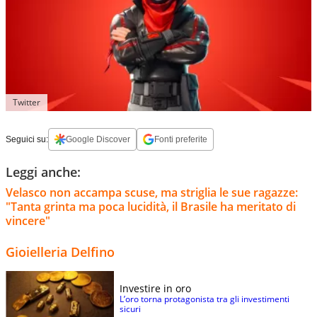
Twitter
Seguici su:
Google Discover
Fonti preferite
Leggi anche:
Velasco non accampa scuse, ma striglia le sue ragazze:
"Tanta grinta ma poca lucidità, il Brasile ha meritato di
vincere"
Gioielleria Delfino
Investire in oro
L’oro torna protagonista tra gli investimenti
sicuri