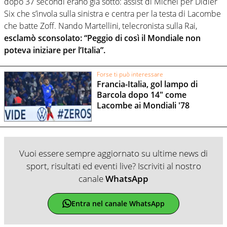
dopo 37 secondi erano già sotto: assist di Michel per Didier
Six che s’invola sulla sinistra e centra per la testa di Lacombe
che batte Zoff. Nando Martellini, telecronista sulla Rai,
esclamò sconsolato: “Peggio di così il Mondiale non
poteva iniziare per l’Italia”.
Forse ti può interessare
Francia-Italia, gol lampo di
Barcola dopo 14" come
Lacombe ai Mondiali '78
Vuoi essere sempre aggiornato su ultime news di
sport, risultati ed eventi live? Iscriviti al nostro
canale
WhatsApp
Entra nel canale WhatsApp