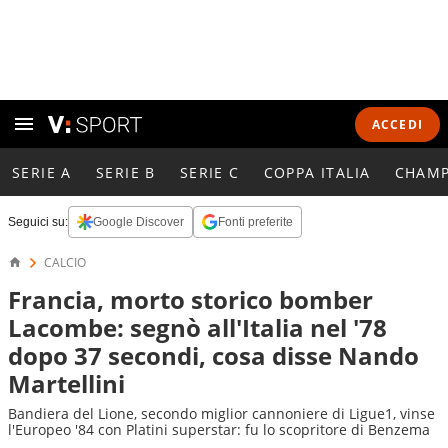
ACCEDI
SERIE A
SERIE B
SERIE C
COPPA ITALIA
CHAMP
Seguici su:
Google Discover
Fonti preferite
CALCIO
Francia, morto storico bomber
Lacombe: segnò all'Italia nel '78
dopo 37 secondi, cosa disse Nando
Martellini
Bandiera del Lione, secondo miglior cannoniere di Ligue1, vinse
l'Europeo '84 con Platini superstar: fu lo scopritore di Benzema