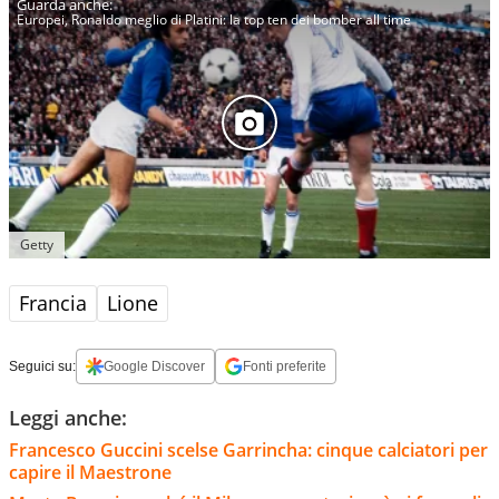
Europei, Ronaldo meglio di Platini: la top ten dei bomber all time
Getty
Francia
Lione
Seguici su:
Google Discover
Fonti preferite
Leggi anche:
Francesco Guccini scelse Garrincha: cinque calciatori per
capire il Maestrone