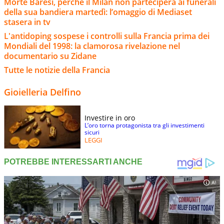
Morte Baresi, perché il Milan non parteciperà ai funerali
della sua bandiera martedì: l’omaggio di Mediaset
stasera in tv
L'antidoping sospese i controlli sulla Francia prima dei
Mondiali del 1998: la clamorosa rivelazione nel
documentario su Zidane
Tutte le notizie della Francia
Gioielleria Delfino
Investire in oro
L’oro torna protagonista tra gli investimenti
sicuri
LEGGI