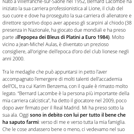
Nato a Villefranche-sur-Saône nel 1952, Bernard Lacombe ha
iniziato la sua carriera professionistica al Lione, il club del
suo cuore e dove ha proseguito la sua carriera di allenatore e
direttore sportivo dopo aver appeso gli scarpini al chiodo (38
presenza in Nazionale, ha giocato due mondiali e ha preso
parte a
ll’epopea dei Bleus di Platini a Euro 1984)
. Molto
vicino a Jean-Michel Aulas, è diventato un prezioso
consigliere, all’origine dell’epoca d’oro del club lionese negli
anni 2000.
Tra le medaglie che può appuntarsi in petto l’aver
accompagnato l’emergere di molti talenti dell’accademia
dell’OL, tra cui Karim Benzema, con il quale è rimasto molto
legato. “Bernard Lacombe è la persona più importante della
mia carriera calcistica”, ha detto il giocatore nel 2009, poco
dopo aver firmato per il Real Madrid. Mi ha preso sotto la
sua ala. Oggi
sono in debito con lui per tutto il bene che
ha saputo farmi
: verso di me e verso tutta la mia famiglia.
Che le cose andassero bene o meno, ci vedevamo nel suo