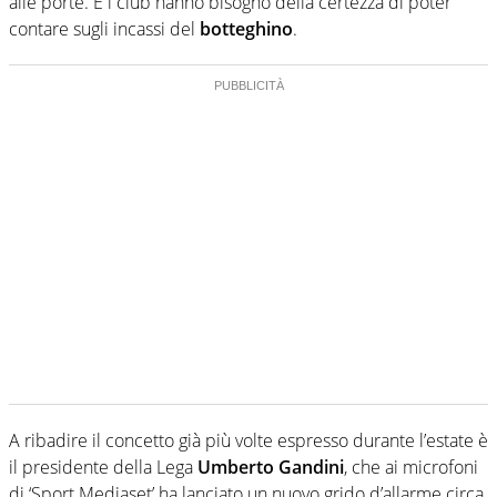
alle porte. E i club hanno bisogno della certezza di poter
contare sugli incassi del
botteghino
.
A ribadire il concetto già più volte espresso durante l’estate è
il presidente della Lega
Umberto Gandini
, che ai microfoni
di ‘Sport Mediaset’ ha lanciato un nuovo grido d’allarme circa