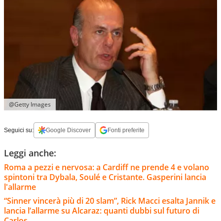
@Getty Images
Seguici su:
Google Discover
Fonti preferite
Leggi anche:
Roma a pezzi e nervosa: a Cardiff ne prende 4 e volano
spintoni tra Dybala, Soulé e Cristante. Gasperini lancia
l'allarme
“Sinner vincerà più di 20 slam”, Rick Macci esalta Jannik e
lancia l’allarme su Alcaraz: quanti dubbi sul futuro di
Carlos