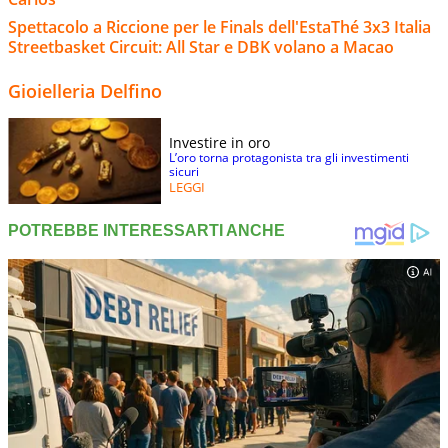
Spettacolo a Riccione per le Finals dell'EstaThé 3x3 Italia
Streetbasket Circuit: All Star e DBK volano a Macao
Gioielleria Delfino
Investire in oro
L’oro torna protagonista tra gli investimenti
sicuri
LEGGI