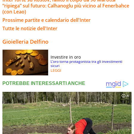
“ripiega” sul futuro: Calhanoglu più vicino al Fenerbahce
(con Leao)
Prossime partite e calendario dell'Inter
Tutte le notizie dell'Inter
Gioielleria Delfino
Investire in oro
L’oro torna protagonista tra gli investimenti
sicuri
LEGGI