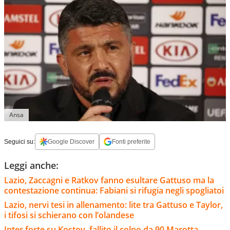
Ansa
Seguici su:
Google Discover
Fonti preferite
Leggi anche:
Lazio, Zaccagni e Ratkov fanno esultare Gattuso ma la
contestazione continua: Fabiani si rifugia negli spogliatoi
Lazio, nervi tesi in allenamento: lite tra Gattuso e Taylor,
i tifosi si schierano con l’olandese
Inter forte su Kostov, fallito il colpo da 90 Marotta