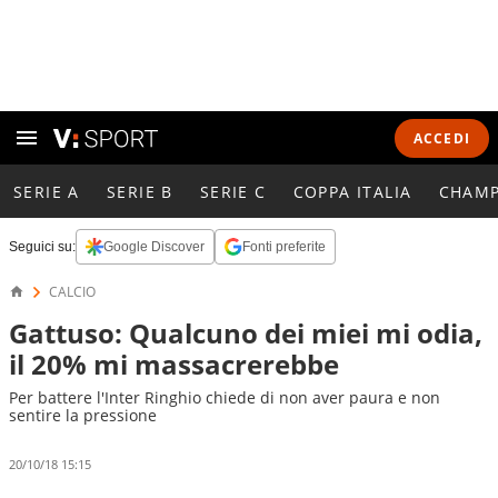
ACCEDI
SERIE A
SERIE B
SERIE C
COPPA ITALIA
CHAMP
Seguici su:
Google Discover
Fonti preferite
CALCIO
Gattuso: Qualcuno dei miei mi odia,
il 20% mi massacrerebbe
Per battere l'Inter Ringhio chiede di non aver paura e non
sentire la pressione
20/10/18 15:15