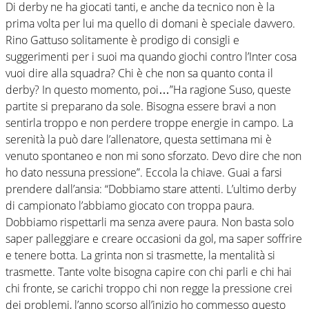
Di derby ne ha giocati tanti, e anche da tecnico non è la
prima volta per lui ma quello di domani è speciale davvero.
Rino Gattuso solitamente è prodigo di consigli e
suggerimenti per i suoi ma quando giochi contro l’Inter cosa
vuoi dire alla squadra? Chi è che non sa quanto conta il
derby? In questo momento, poi…”Ha ragione Suso, queste
partite si preparano da sole. Bisogna essere bravi a non
sentirla troppo e non perdere troppe energie in campo. La
serenità la può dare l’allenatore, questa settimana mi è
venuto spontaneo e non mi sono sforzato. Devo dire che non
ho dato nessuna pressione”. Eccola la chiave. Guai a farsi
prendere dall’ansia: “Dobbiamo stare attenti. L’ultimo derby
di campionato l’abbiamo giocato con troppa paura.
Dobbiamo rispettarli ma senza avere paura. Non basta solo
saper palleggiare e creare occasioni da gol, ma saper soffrire
e tenere botta. La grinta non si trasmette, la mentalità si
trasmette. Tante volte bisogna capire con chi parli e chi hai
chi fronte, se carichi troppo chi non regge la pressione crei
dei problemi, l’anno scorso all’inizio ho commesso questo