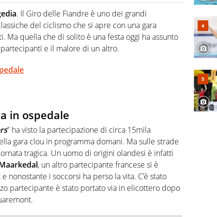
hanno segreti: basket, football, baseball e la capacità
ve altri non vedono granché
gedia
. Il Giro delle Fiandre è uno dei grandi
lassiche del ciclismo che si apre con una gara
sti. Ma quella che di solito è una festa oggi ha assunto
partecipanti e il malore di un altro.
spedale
a in ospedale
rs
” ha visto la partecipazione di circa 15mila
della gara clou in programma domani. Ma sulle strade
iornata tragica. Un uomo di origini olandesi è infatti
 Maarkedal
, un altro partecipante francese si è
 nonostante i soccorsi ha perso la vita. C’è stato
zo partecipante è stato portato via in elicottero dopo
uaremont.