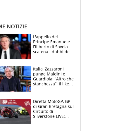
ME NOTIZIE
L'appello del
Principe Emanuele
Filiberto di Savoia
scatena i dubbi dei
tifosi: "E' una
trappola"
Italia, Zazzaroni
punge Maldini e
Guardiola: “Altro che
stanchezza”. Il like
di Mancini e le
polemiche sui social
Diretta MotoGP, GP
di Gran Bretagna sul
Circuito di
Silverstone LIVE:
Fernandez prova a
fare il vuoto,