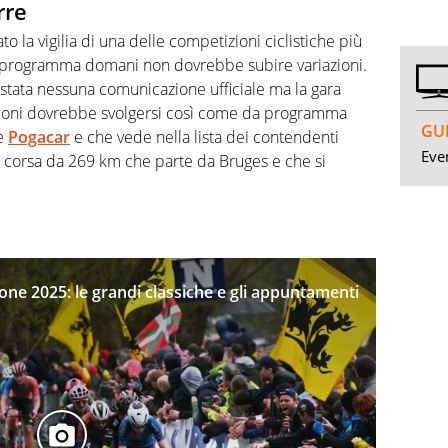
rre
o la vigilia di una delle competizioni ciclistiche più
in programma domani non dovrebbe subire variazioni.
 stata nessuna comunicazione ufficiale ma la gara
zioni dovrebbe svolgersi così come da programma
GUI
 e
Pogacar
e che vede nella lista dei contendenti
Even
 corsa da 269 km che parte da Bruges e che si
gione 2025: le grandi classiche e gli appuntamenti