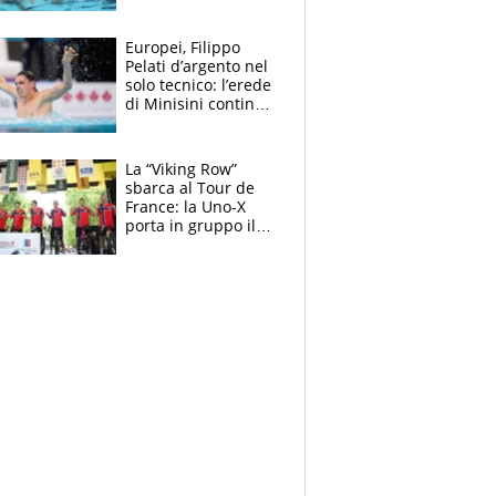
medagliere, ora
tocca a Ceccon, Curti
e compagni
Europei, Filippo
continuare
Pelati d’argento nel
solo tecnico: l’erede
di Minisini continua
a stupire, Los
Angeles è già nel
mirino
La “Viking Row”
sbarca al Tour de
France: la Uno-X
porta in gruppo il
rito della Norvegia
di Haaland e
compagni