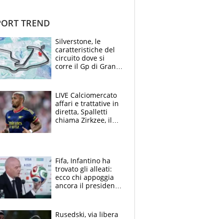
ORT TREND
Silverstone, le
caratteristiche del
circuito dove si
corre il Gp di Gran
Bretagna del
Motomondiale
LIVE Calciomercato
affari e trattative in
diretta, Spalletti
chiama Zirkzee, il
Milan valuta il
ritorno di Brahim
Diaz
Fifa, Infantino ha
trovato gli alleati:
ecco chi appoggia
ancora il presidente
che spera di essere
rieletto
Rusedski, via libera