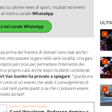
o su ultime news di sport, risultati ed eventi
ti al nostro canale
WhatsApp
ULTI
ra nel canale WhatsApp
suta prima del Fiandre di domani sono stati anche i
no visto passare la gara nelle varie località. Una gara
proprio percorso per permettere l’intervento dei
vero e proprio caos anche dopo incidenti considerati
Gert Van Goolen ha provato a spiegare
: “
Questa era
el corso di un evento che vede il coinvolgimento di
osì tanti partecipanti si sa che ci possono essere
 molto da fare
”.
Forse ti può interessare
Gand-Wevelgem, Pederson domina e