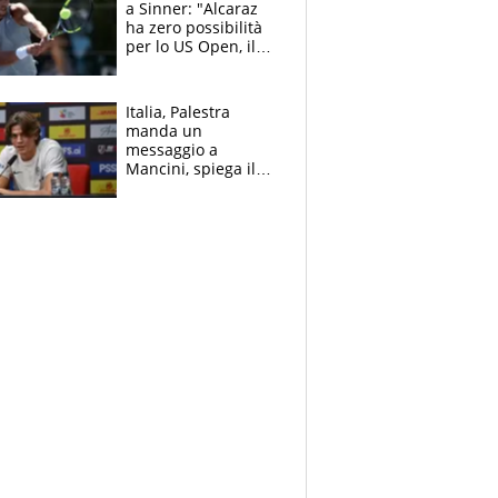
a Sinner: "Alcaraz
ha zero possibilità
per lo US Open, il
2026 forse è gà
finito per lui"
Italia, Palestra
manda un
messaggio a
Mancini, spiega il
motivo del no
all’Inter e lancia
l'alleanza con
Donnarumma