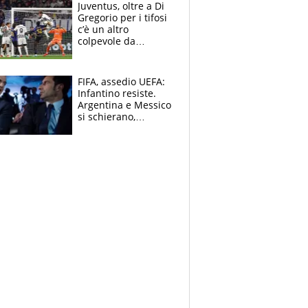
Bezzecchi alle spalle
Juventus, oltre a Di
Gregorio per i tifosi
c’è un altro
colpevole da
mandar via
FIFA, assedio UEFA:
Infantino resiste.
Argentina e Messico
si schierano,
CONCACAF spaccata