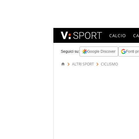
CALCIO
C
Seguici su:
Google Discover
Fonti pr
ALTRI SPORT
CICLISMO