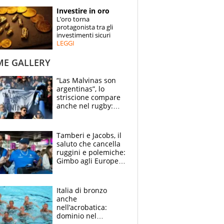
STORIE
Investire in oro
L’oro torna
SPECIALI
protagonista tra gli
investimenti sicuri
LEGGI
ESPERTI
ME GALLERY
CONTATTI
“Las Malvinas son
argentinas”, lo
striscione compare
anche nel rugby:
dopo Messi e
compagni ormai è
un caso
Tamberi e Jacobs, il
saluto che cancella
ruggini e polemiche:
Gimbo agli Europei
cerca un altro
miracolo
Italia di bronzo
anche
nell’acrobatica:
dominio nel