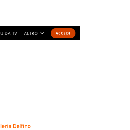
UIDA TV
ALTRO
ACCEDI
CALENDARI E CLASSIFICHE
ALTRI SPORT
MONDIALI 2026
OLIMPIADI
GOSSIP
LIFESTYLE
lleria Delfino