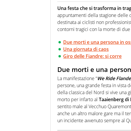
Per lui gli sport americani non 
innata di trovare la notizia do
Una festa che si trasforma in tra
appuntamenti della stagione delle c
destinata ai ciclisti non professioni
contorni tragici con la morte di due 
Due morti e una persona in o
Una giornata di caos
Giro delle Fiandre: si corre
Due morti e una person
La manifestazione “
We Ride Flande
persone, una grande festa in vista 
della classica del Nord si vive una g
morto per infarto al
Taaienberg di
sentito male al Vecchuo Quaremont e
anche un altro malore gare ma il ter
un incidente avvenuto sempre al Q