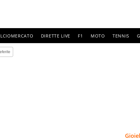
ALCIOMERCATO
DIRETTE LIVE
F1
MOTO
TENNIS
G
eferite
Gioie