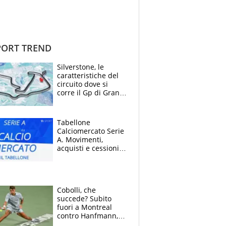
ORT TREND
Silverstone, le
caratteristiche del
circuito dove si
corre il Gp di Gran
Bretagna del
Motomondiale
Tabellone
Calciomercato Serie
A. Movimenti,
acquisti e cessioni:
estate 2026-27
Cobolli, che
succede? Subito
fuori a Montreal
contro Hanfmann,
per Flavio è tutta