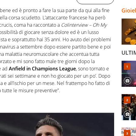
Gioie
bene ed è pronto a fare la sua parte da qui alla fine
ella corsa scudetto. L’attaccante francese ha però
 crucis, coma ha raccontato a
Colinterview – Oh My
ossibilità di giocare senza dolore ed è un lusso
sta e soprattutto hai 35 anni. Ho avuto dei problemi
oronavirus a settembre dopo essere partito bene e poi
ULTI
una malattia neuromuscolare che accentua tutta
rzato e mi sono fatto male tre giorni dopo la
re ad
Anfield in Champions League
, sono tornato e
rati sei settimane e non ho giocato per un po’. Dopo
ia e all’ischio per un mese. Nel frattempo ho fatto di
 tutte le misure preventive”.