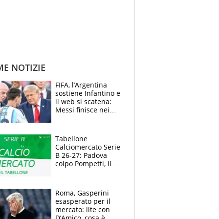
ME NOTIZIE
FIFA, l’Argentina
sostiene Infantino e
il web si scatena:
Messi finisce nei
meme, la Seleccion
travolta dalle
polemiche
Tabellone
Calciomercato Serie
B 26-27: Padova
colpo Pompetti, il
Sudtirol annuncia
Bjarkason
Roma, Gasperini
esasperato per il
mercato: lite con
D’Amico, cosa è