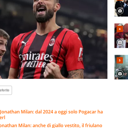
eferite
i Jonathan Milan: dal 2024 a oggi solo Pogacar ha
erl
nathan Milan: anche di giallo vestito, il friulano