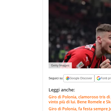
Getty Images
Seguici su:
Google Discover
Fonti pr
Leggi anche:
Giro di Polonia, clamoroso tris d
vinto più di lui. Bene Romele e Sk
Giro di Polonia, fa festa sempre Jo