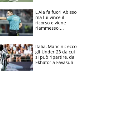
colpa della tosse
L'Aia fa fuori Abisso
ma lui vince il
ricorso e viene
riammesso:
continua momento
nero per gli arbitri
Italia, Mancini: ecco
gli Under 23 da cui
si può ripartire, da
Ekhator a Favasuli