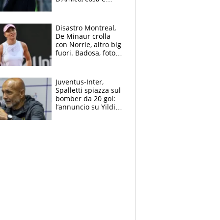
successo dopo il flop
per Nusa
Disastro Montreal,
De Minaur crolla
con Norrie, altro big
fuori. Badosa, foto
dall'ospedale e fan
preoccupati
Juventus-Inter,
Spalletti spiazza sul
bomber da 20 gol:
l’annuncio su Yildiz
e la risposta su
Bastoni