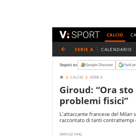
CALCIO
C
SERIE A
CALENDARIO
Seguici su:
Google Discover
Fonti pr
CALCIO
SERIE A
Giroud: “Ora sto
problemi fisici”
L'attaccante francese del Milan 
raccontato di tanti contrattempi
29/01/22 14:42