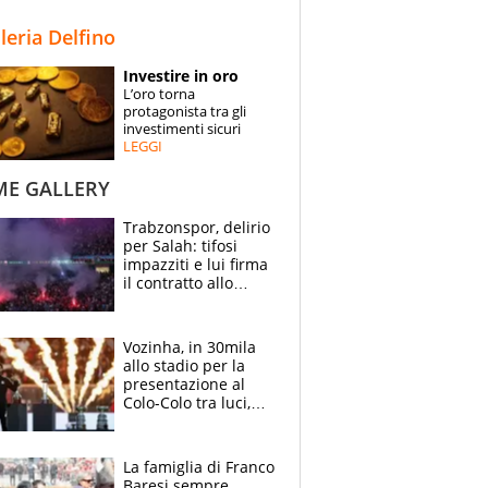
STORIE
lleria Delfino
SPECIALI
Investire in oro
L’oro torna
ESPERTI
protagonista tra gli
investimenti sicuri
LEGGI
CONTATTI
ME GALLERY
Trabzonspor, delirio
per Salah: tifosi
impazziti e lui firma
il contratto allo
stadio
Vozinha, in 30mila
allo stadio per la
presentazione al
Colo-Colo tra luci,
spettacolo, elicotteri
e paracadutisti
La famiglia di Franco
Baresi sempre