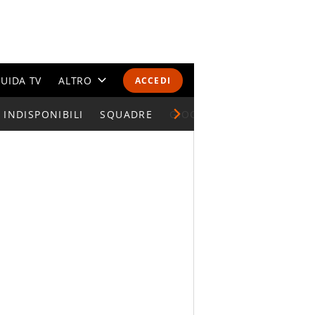
UIDA TV
ALTRO
ACCEDI
INDISPONIBILI
CALENDARI E CLASSIFICHE
SQUADRE
GIOCATORI SERIE A
ALTRI SPORT
MONDIALI 2026
OLIMPIADI
GOSSIP
LIFESTYLE