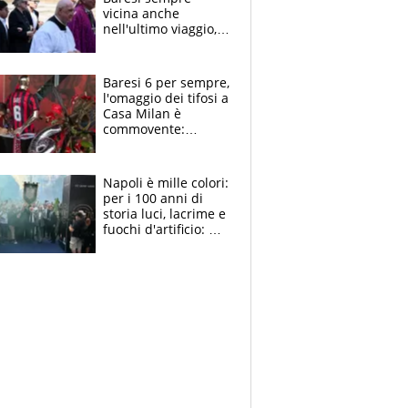
vicina anche
nell'ultimo viaggio,
la moglie Maura, i
figli e i suoi cari
circondati
Baresi 6 per sempre,
dall'affetto dei tifosi
l'omaggio dei tifosi a
Casa Milan è
commovente:
maglie, bandiere,
sciarpe, lacrime e
bigliettini
Napoli è mille colori:
per i 100 anni di
storia luci, lacrime e
fuochi d'artificio: De
Laurentiis salta al
coro anti-Juve