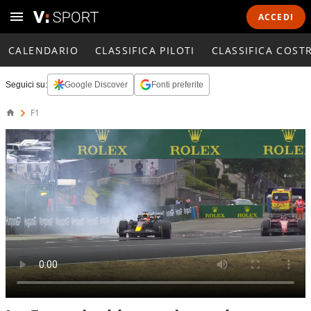
ACCEDI
CALENDARIO
CLASSIFICA PILOTI
CLASSIFICA COST
Seguici su:
Google Discover
Fonti preferite
F1