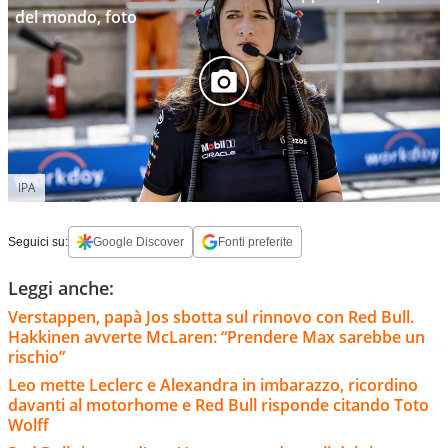
del mondo, foto
IPA
Seguici su:
Google Discover
Fonti preferite
Leggi anche:
Verstappen, papà Jos sbotta sul rinnovo con Red Bull.
Hakkinen avverte McLaren: “Prendere Max sarebbe un
rischio”
Leo mette Leclerc e Alexandra in imbarazzo, ricordino
davanti al motorhome e Red Bull risponde citando Toto
Wolff