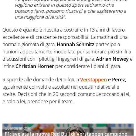
vogliono entrare in questo sport vedranno che
possono farlo, possono riuscirci e che assisteremo a
una maggiore diversità”.
Questo è quanto è riuscita a costruire in 13 anni di lavoro
eccellente e di crescente responsabilità. La mattina di una
normale giornata di gara,
Hannah Schmitz
partecipa a
riunioni appositamente modellate per sembrare più simili a
discussioni con i piloti, gli ingegneri di gara,
Adrian Newey
e
infine
Christian Horner
per considerare i piani di gara.
Risponde alle domande dei piloti, a
Verstappen
e Perez,
ugualmente coinvolti e ascoltati nei quesiti relative alle
scelte. Decisioni che in 20 secondi comunque toccano a lei,
e solo a lei, prendere per il team.
F1: svelata la nuova Red Bull di Verstappen campione