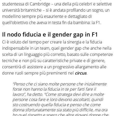
studentessa di Cambridge – una della più celebri e selettive
università britanniche – si è andata profilando un sogno, un
modellino sempre più esauriente e dettagliato di
quell’obiettivo che aveva in testa fin da bambina: la F1.
Il nodo fiducia e il gender gap in F1
Ci è voluto del tempo per creare la sinergia e la fiducia
indispensabile in un team, quel gender gap che anche nella
scelta di un linguaggio più corretto, basato sulle competenze
tecniche e non più su caratteristiche private e di genere,
consentirà di assistere a un progressivo allargamento alle
donne ruoli sempre più preminenti nel
circus
.
“Penso che ci siano molte persone che inizialmente
forse non hanno la fiducia in te per farti fare il
lavoro”, ha detto. “Come stratega devi dire a molte
persone cosa fare e loro devono ascoltarti, quindi
sto costruendo quella fiducia e penso che come
donna sfortunatamente sia stato più difficile, ma ora
ho quel rispetto e spero che altre giovani donne che