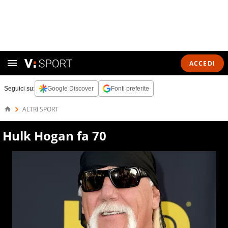
ACCEDI
Seguici su:
Google Discover
Fonti preferite
ALTRI SPORT
Hulk Hogan fa 70