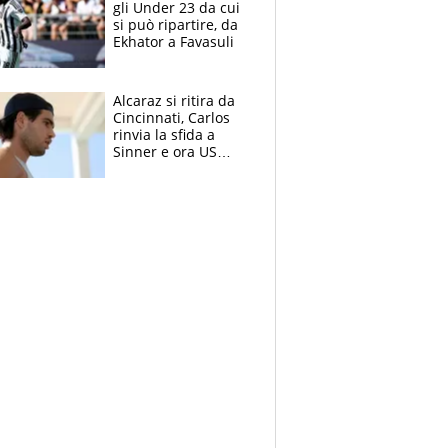
gli Under 23 da cui
si può ripartire, da
Ekhator a Favasuli
Alcaraz si ritira da
Cincinnati, Carlos
rinvia la sfida a
Sinner e ora US
Open di nuovo a
rischio