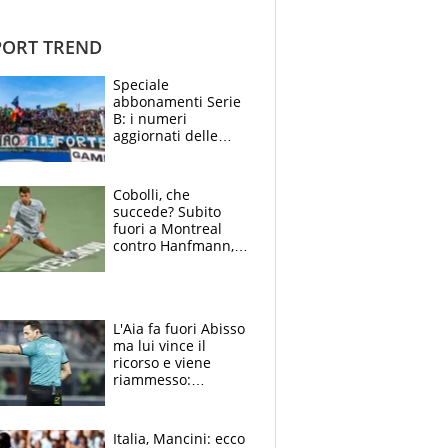
ORT TREND
Speciale
abbonamenti Serie
B: i numeri
aggiornati delle
venti squadre
cadette
Cobolli, che
succede? Subito
fuori a Montreal
contro Hanfmann,
per Flavio è tutta
colpa della tosse
L'Aia fa fuori Abisso
ma lui vince il
ricorso e viene
riammesso:
continua momento
nero per gli arbitri
Italia, Mancini: ecco