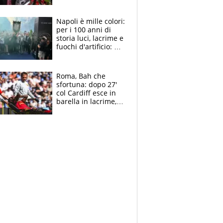
maglie, bandiere,
sciarpe, lacrime e
bigliettini
Napoli è mille colori:
per i 100 anni di
storia luci, lacrime e
fuochi d'artificio: De
Laurentiis salta al
coro anti-Juve
Roma, Bah che
sfortuna: dopo 27'
col Cardiff esce in
barella in lacrime,
Dybala rigore da
schiaffi, i giallorossi
prendono 3 gol in
45'