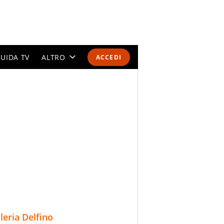
UIDA TV
ALTRO
ACCEDI
CALENDARI E CLASSIFICHE
ALTRI SPORT
MONDIALI 2026
OLIMPIADI
GOSSIP
LIFESTYLE
lleria Delfino