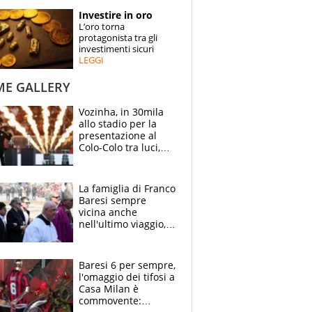
STORIE
Investire in oro
L’oro torna
SPECIALI
protagonista tra gli
investimenti sicuri
LEGGI
ESPERTI
ME GALLERY
CONTATTI
Vozinha, in 30mila
allo stadio per la
presentazione al
Colo-Colo tra luci,
spettacolo, elicotteri
e paracadutisti
La famiglia di Franco
Baresi sempre
vicina anche
nell'ultimo viaggio,
la moglie Maura, i
figli e i suoi cari
circondati
Baresi 6 per sempre,
dall'affetto dei tifosi
l'omaggio dei tifosi a
Casa Milan è
commovente: