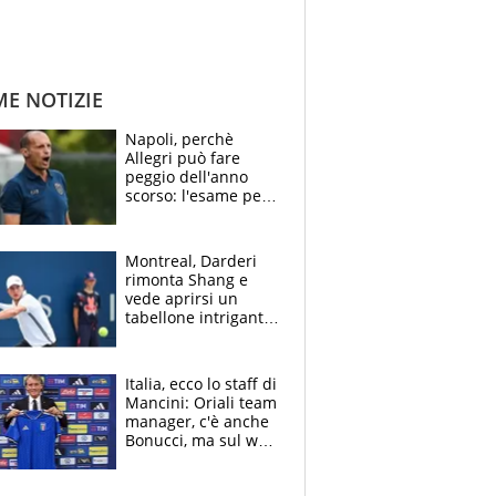
ME NOTIZIE
Napoli, perchè
Allegri può fare
peggio dell'anno
scorso: l'esame per
Manna, le colpe di
Conte e il gioco del
Monopoly
Montreal, Darderi
rimonta Shang e
vede aprirsi un
tabellone intrigante:
"Penso solo a
Borges, ma sono
felice del mio livello"
Italia, ecco lo staff di
Mancini: Oriali team
manager, c'è anche
Bonucci, ma sul web
infuria la polemica