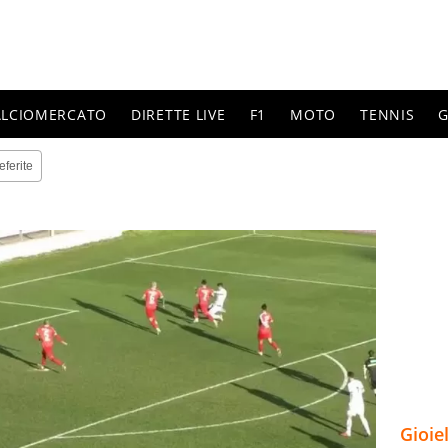
ALCIOMERCATO
DIRETTE LIVE
F1
MOTO
TENNIS
G
eferite
Gioie