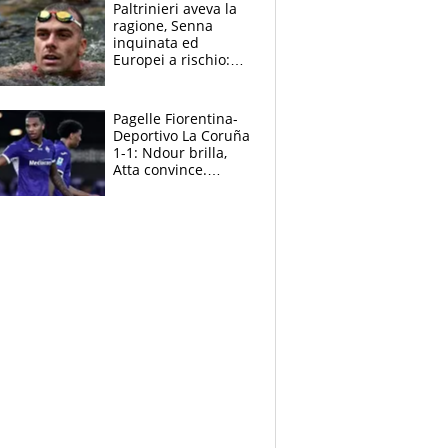
Paltrinieri aveva la
ragione, Senna
inquinata ed
Europei a rischio:
allenamenti fermi,
cosa succede
adesso
Pagelle Fiorentina-
Deportivo La Coruña
1-1: Ndour brilla,
Atta convince.
Pongracic rovina
tutto nel finale