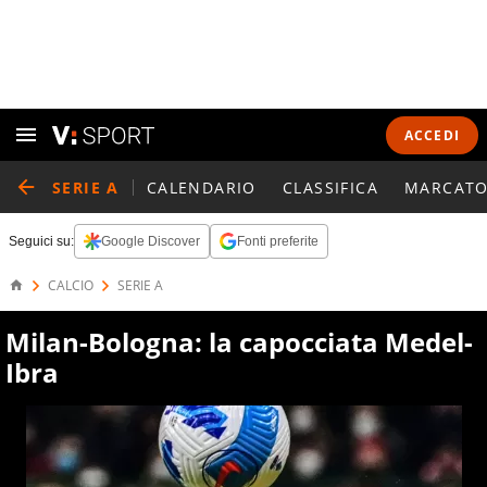
ACCEDI
SERIE A
CALENDARIO
CLASSIFICA
MARCATO
Seguici su:
Google Discover
Fonti preferite
CALCIO
SERIE A
Milan-Bologna: la capocciata Medel-
Ibra