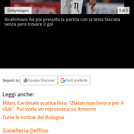
Gettyimages
5
di
5
Ibrahimovic ha poi presuito la partita con la testa fasciata
senza però trovare il gol
Seguici su:
Google Discover
Fonti preferite
Leggi anche:
Milan, Cardinale scarica Ibra: "Zlatan non lavora per il
club". Poi svela un retroscena su Amorim
Tutte le notizie del Bologna
Gioielleria Delfino