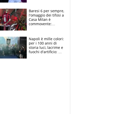
la moglie Maura, i
figli e i suoi cari
circondati
Baresi 6 per sempre,
dall'affetto dei tifosi
l'omaggio dei tifosi a
Casa Milan è
commovente:
maglie, bandiere,
sciarpe, lacrime e
bigliettini
Napoli è mille colori:
per i 100 anni di
storia luci, lacrime e
fuochi d'artificio: De
Laurentiis salta al
coro anti-Juve