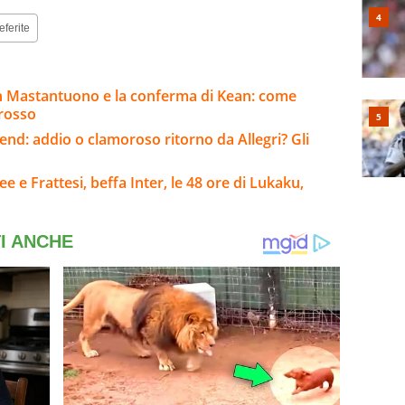
eferite
n Mastantuono e la conferma di Kean: come
Grosso
kend: addio o clamoroso ritorno da Allegri? Gli
e e Frattesi, beffa Inter, le 48 ore di Lukaku,