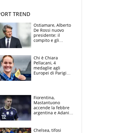
ORT TREND
Ostiamare, Alberto
De Rossi nuovo
presidente: il
compito e gli
obiettivi ricevuti dal
figlio Daniele
Chi è Chiara
Pellacani, 4
medaglie agli
Europei di Parigi
2026, papà
Giampaolo
giornalista, mamma
insegnante e il
Fiorentina,
fratello calciatore
Mastantuono
accende la febbre
argentina e Adani
impazzisce. Ma
Antognoni ‘rovina la
festa’ a Commisso
Chelsea, tifosi