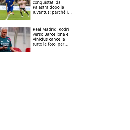
conquistati da
Palestra dopo la
Juventus: perché i
fan dei Blues sono
pazzi dell’azzurro
Real Madrid, Rodri
verso Barcellona e
Vinicius cancella
tutte le foto: per
Mourinho due grane
da risolvere