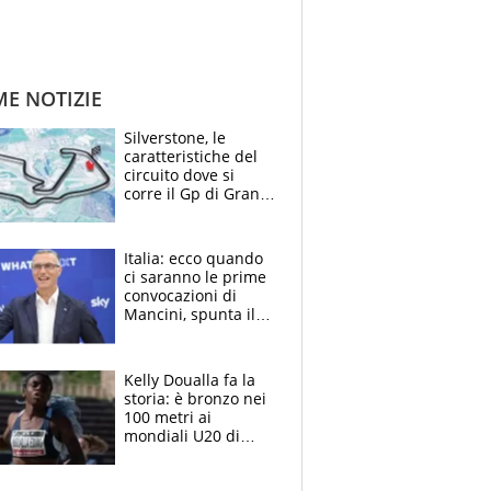
ME NOTIZIE
Silverstone, le
caratteristiche del
circuito dove si
corre il Gp di Gran
Bretagna del
Motomondiale
Italia: ecco quando
ci saranno le prime
convocazioni di
Mancini, spunta il
nome di Bergomi
Kelly Doualla fa la
storia: è bronzo nei
100 metri ai
mondiali U20 di
Eugene. "Ho
spazzato via l'ansia