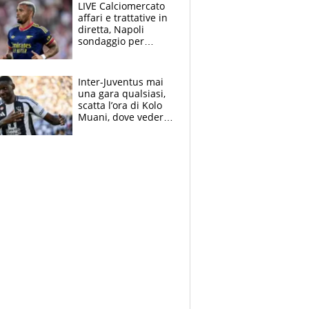
con una gran finale"
LIVE Calciomercato
affari e trattative in
diretta, Napoli
sondaggio per
Gabriel Jesus. Juve-
dilemma portiere, si
accende l'Atalanta
Inter-Juventus mai
una gara qualsiasi,
scatta l’ora di Kolo
Muani, dove vederla
in tv e le formazioni