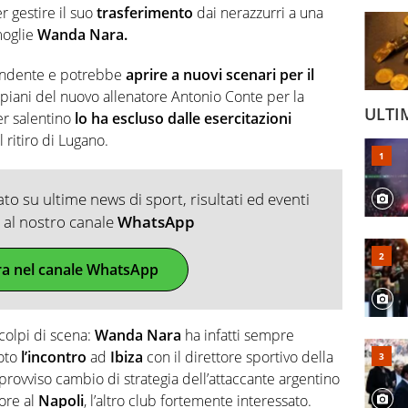
r gestire il suo
trasferimento
dai nerazzurri a una
moglie
Wanda Nara.
rendente e potrebbe
aprire a nuovi scenari per il
i piani del nuovo allenatore Antonio Conte per la
ULTI
er salentino
lo ha escluso dalle esercitazioni
 ritiro di Lugano.
o su ultime news di sport, risultati ed eventi
ti al nostro canale
WhatsApp
ra nel canale WhatsApp
colpi di scena:
Wanda Nara
ha infatti sempre
noto
l’incontro
ad
Ibiza
con il direttore sportivo della
provviso cambio di strategia dell’attaccante argentino
ore al
Napoli
, l’altro club fortemente interessato.