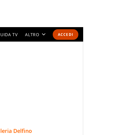
UIDA TV
ALTRO
ACCEDI
CALENDARI E CLASSIFICHE
ALTRI SPORT
MONDIALI 2026
OLIMPIADI
GOSSIP
LIFESTYLE
lleria Delfino