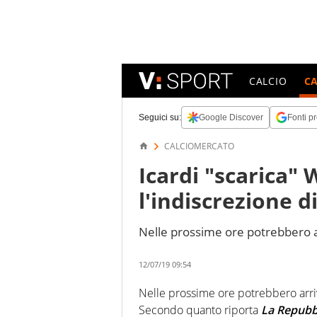
CALCIO
C
Seguici su:
Google Discover
Fonti pr
CALCIOMERCATO
Icardi "scarica"
l'indiscrezione d
Nelle prossime ore potrebbero a
12/07/19 09:54
Nelle prossime ore potrebbero arri
Secondo quanto riporta
La Repubb