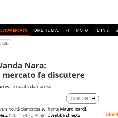
ALCIOMERCATO
DIRETTE LIVE
F1
MOTO
TENNIS
G
eferite
 Wanda Nara:
i mercato fa discutere
rrivare novità clamorose.
CONDIVIDI
vare novità clamorose sul fronte
Mauro Icardi
.
Gioie
lica
, l’attaccante dell’Inter
avrebbe chiesto