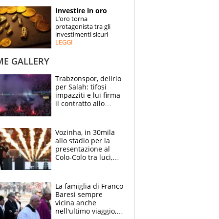
STORIE
Investire in oro
L’oro torna
SPECIALI
protagonista tra gli
investimenti sicuri
LEGGI
ESPERTI
ME GALLERY
CONTATTI
Trabzonspor, delirio
per Salah: tifosi
impazziti e lui firma
il contratto allo
stadio
Vozinha, in 30mila
allo stadio per la
presentazione al
Colo-Colo tra luci,
spettacolo, elicotteri
e paracadutisti
La famiglia di Franco
Baresi sempre
vicina anche
nell'ultimo viaggio,