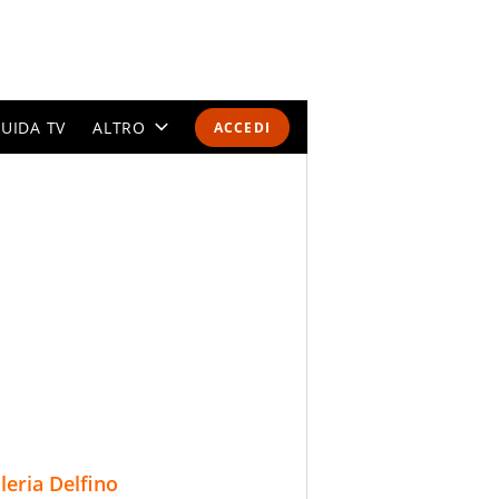
UIDA TV
ALTRO
ACCEDI
CALENDARI E CLASSIFICHE
ALTRI SPORT
MONDIALI 2026
OLIMPIADI
GOSSIP
LIFESTYLE
lleria Delfino