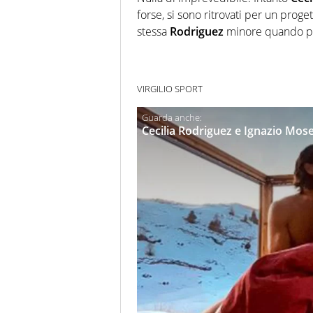
forse, si sono ritrovati per un prog
stessa
Rodriguez
minore quando parl
VIRGILIO SPORT
Cecilia Rodriguez e Ignazio Mose