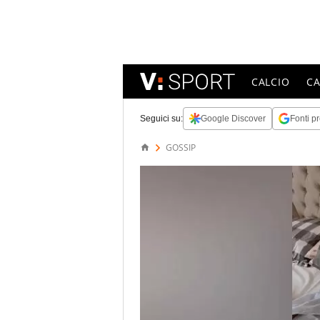
CALCIO
C
Seguici su:
Google Discover
Fonti pr
GOSSIP