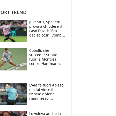
ORT TREND
Juventus, Spalletti
prova a chiudere il
caso David: “Era
deciso così”. L’ombra
di Zirkzee e la
sentenza dei tifosi
Cobolli, che
succede? Subito
fuori a Montreal
contro Hanfmann,
per Flavio è tutta
colpa della tosse
L'Aia fa fuori Abisso
ma lui vince il
ricorso e viene
riammesso:
continua momento
nero per gli arbitri
Lo voleva anche la