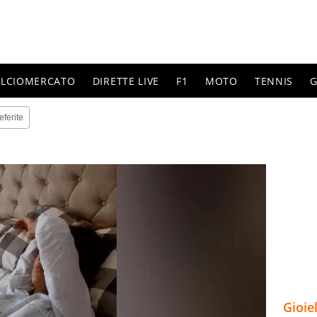
ALCIOMERCATO
DIRETTE LIVE
F1
MOTO
TENNIS
G
eferite
Gioie