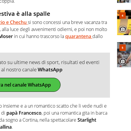
coppia.
stiva è alla spalle
zio e Chechu
si sono concessi una breve vacanza tra
, alla luce degli avvenimenti odierni, e poi non molto
 Moser
in cui hanno trascorso la
quarantena
dallo
o su ultime news di sport, risultati ed eventi
ti al nostro canale
WhatsApp
ra nel canale WhatsApp
oto insieme e a un romantico scatto che li vede nudi e
o di
papà Francesco
, poi una romantica gita in barca
da sogno a Cortina, nella spettacolare
Starlight
allina
.