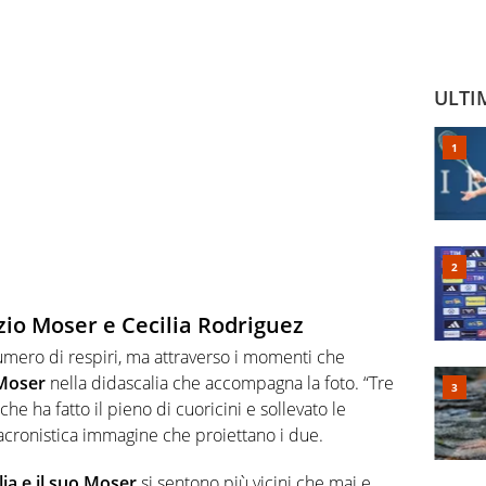
ULTI
azio Moser e Cecilia Rodriguez
 numero di respiri, ma attraverso i momenti che
Moser
nella didascalia che accompagna la foto. “Tre
che ha fatto il pieno di cuoricini e sollevato le
anacronistica immagine che proiettano i due.
lia e il suo Moser
si sentono più vicini che mai e,