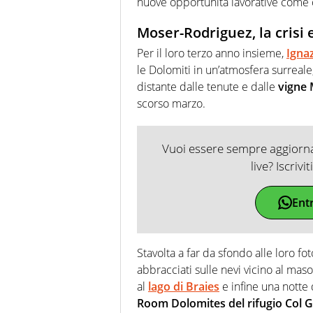
nuove opportunità lavorative come 
Moser-Rodriguez, la crisi e
Per il loro terzo anno insieme,
Igna
le Dolomiti in un’atmosfera surreale
distante dalle tenute e dalle
vigne
scorso marzo.
Vuoi essere sempre aggiornat
live? Iscrivi
Ent
Stavolta a far da sfondo alle loro f
abbracciati sulle nevi vicino al mas
al
lago di Braies
e infine una notte 
Room Dolomites del rifugio Col G