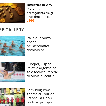
STORIE
Investire in oro
L’oro torna
SPECIALI
protagonista tra gli
investimenti sicuri
LEGGI
ESPERTI
ME GALLERY
CONTATTI
Italia di bronzo
anche
nell’acrobatica:
dominio nel
medagliere, ora
tocca a Ceccon, Curti
e compagni
Europei, Filippo
continuare
Pelati d’argento nel
solo tecnico: l’erede
di Minisini continua
a stupire, Los
Angeles è già nel
mirino
La “Viking Row”
sbarca al Tour de
France: la Uno-X
porta in gruppo il