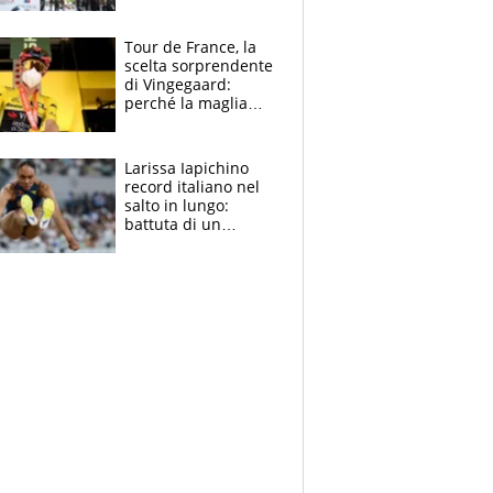
rito della Norvegia
di Haaland e
compagni
Tour de France, la
scelta sorprendente
di Vingegaard:
perché la maglia
gialla indossa la
mascherina, il
rischio da evitare
Larissa Iapichino
record italiano nel
salto in lungo:
battuta di un
centimetro mamma
Fiona May