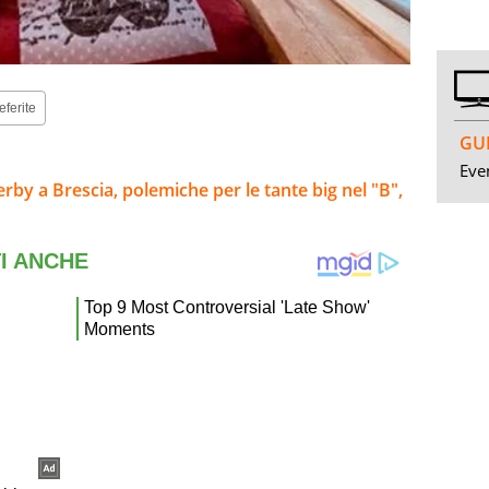
eferite
GUI
Even
derby a Brescia, polemiche per le tante big nel "B",