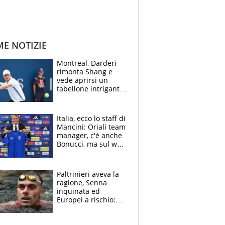
ME NOTIZIE
Montreal, Darderi
rimonta Shang e
vede aprirsi un
tabellone intrigante:
"Penso solo a
Borges, ma sono
felice del mio livello"
Italia, ecco lo staff di
Mancini: Oriali team
manager, c'è anche
Bonucci, ma sul web
infuria la polemica
Paltrinieri aveva la
ragione, Senna
inquinata ed
Europei a rischio:
allenamenti fermi,
cosa succede