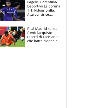
adesso
Pagelle Fiorentina-
Deportivo La Coruña
1-1: Ndour brilla,
Atta convince.
Pongracic rovina
tutto nel finale
Real Madrid senza
freni: l’acquisto
record di Diomande
che batte Zidane e
Ronaldo. Vinicius
rinnova: le cifre