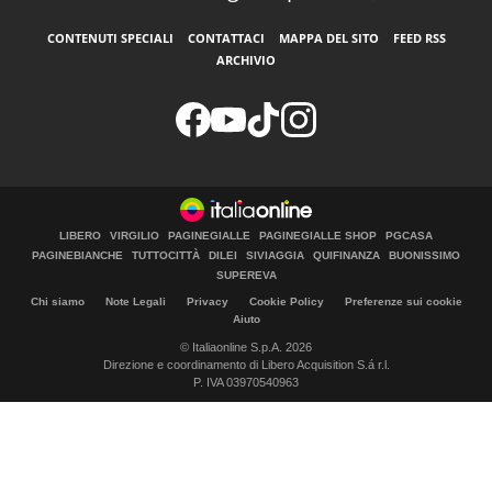
CONTENUTI SPECIALI
CONTATTACI
MAPPA DEL SITO
FEED RSS
ARCHIVIO
LIBERO
VIRGILIO
PAGINEGIALLE
PAGINEGIALLE SHOP
PGCASA
PAGINEBIANCHE
TUTTOCITTÀ
DILEI
SIVIAGGIA
QUIFINANZA
BUONISSIMO
SUPEREVA
Chi siamo
Note Legali
Privacy
Cookie Policy
Preferenze sui cookie
Aiuto
© Italiaonline S.p.A. 2026
Direzione e coordinamento di Libero Acquisition S.á r.l.
P. IVA 03970540963