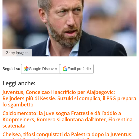
Getty Images
Seguici su:
Google Discover
Fonti preferite
Leggi anche:
Juventus, Conceicao il sacrificio per Alajbegovic:
Reijnders più di Kessie. Suzuki si complica, il PSG prepara
lo sgambetto
Calciomercato: la Juve sogna Frattesi e dà l’addio a
Koopmeiners, Romero si allontana dall’Inter, Fiorentina
scatenata
Chelsea, tifosi conquistati da Palestra dopo la Juventus: