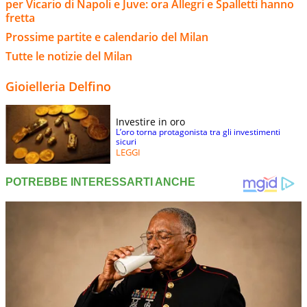
per Vicario di Napoli e Juve: ora Allegri e Spalletti hanno
fretta
Prossime partite e calendario del Milan
Tutte le notizie del Milan
Gioielleria Delfino
Investire in oro
L’oro torna protagonista tra gli investimenti
sicuri
LEGGI