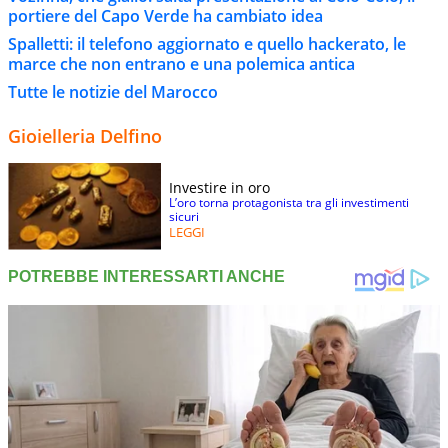
portiere del Capo Verde ha cambiato idea
Spalletti: il telefono aggiornato e quello hackerato, le
marce che non entrano e una polemica antica
Tutte le notizie del Marocco
Gioielleria Delfino
Investire in oro
L’oro torna protagonista tra gli investimenti
sicuri
LEGGI