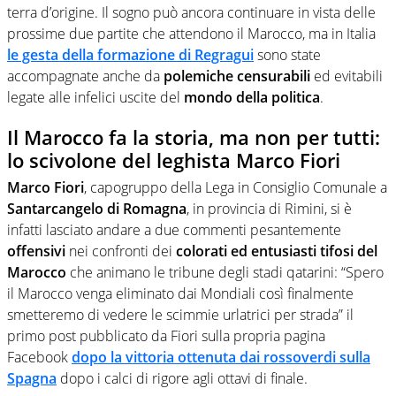
terra d’origine. Il sogno può ancora continuare in vista delle
prossime due partite che attendono il Marocco, ma in Italia
le gesta della formazione di Regragui
sono state
accompagnate anche da
polemiche censurabili
ed evitabili
legate alle infelici uscite del
mondo della politica
.
Il Marocco fa la storia, ma non per tutti:
lo scivolone del leghista Marco Fiori
Marco Fiori
, capogruppo della Lega in Consiglio Comunale a
Santarcangelo di Romagna
, in provincia di Rimini, si è
infatti lasciato andare a due commenti pesantemente
offensivi
nei confronti dei
colorati ed entusiasti tifosi del
Marocco
che animano le tribune degli stadi qatarini: “Spero
il Marocco venga eliminato dai Mondiali così finalmente
smetteremo di vedere le scimmie urlatrici per strada” il
primo post pubblicato da Fiori sulla propria pagina
Facebook
dopo la vittoria ottenuta dai rossoverdi sulla
Spagna
dopo i calci di rigore agli ottavi di finale.