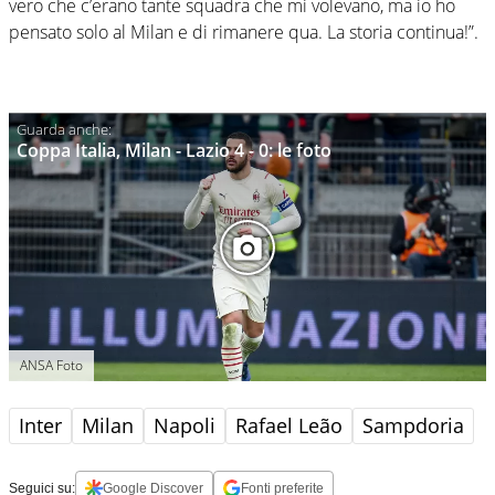
vero che c’erano tante squadra che mi volevano, ma io ho
pensato solo al Milan e di rimanere qua. La storia continua!”.
Coppa Italia, Milan - Lazio 4 - 0: le foto
ANSA Foto
Inter
Milan
Napoli
Rafael Leão
Sampdoria
Seguici su:
Google Discover
Fonti preferite