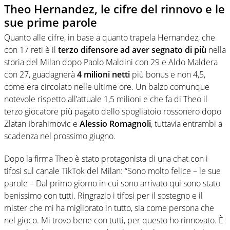
Theo Hernandez, le cifre del rinnovo e le
sue prime parole
Quanto alle cifre, in base a quanto trapela Hernandez, che
con 17 reti è il
terzo difensore ad aver segnato di più
nella
storia del Milan dopo Paolo Maldini con 29 e Aldo Maldera
con 27, guadagnerà
4 milioni netti
più bonus e non 4,5,
come era circolato nelle ultime ore. Un balzo comunque
notevole rispetto all’attuale 1,5 milioni e che fa di Theo il
terzo giocatore più pagato dello spogliatoio rossonero dopo
Zlatan Ibrahimovic e
Alessio Romagnoli
, tuttavia entrambi a
scadenza nel prossimo giugno.
Dopo la firma Theo è stato protagonista di una chat con i
tifosi sul canale TikTok del Milan: “Sono molto felice – le sue
parole – Dal primo giorno in cui sono arrivato qui sono stato
benissimo con tutti. Ringrazio i tifosi per il sostegno e il
mister che mi ha migliorato in tutto, sia come persona che
nel gioco. Mi trovo bene con tutti, per questo ho rinnovato. È