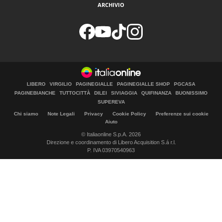
ARCHIVIO
LIBERO
VIRGILIO
PAGINEGIALLE
PAGINEGIALLE SHOP
PGCASA
PAGINEBIANCHE
TUTTOCITTÀ
DILEI
SIVIAGGIA
QUIFINANZA
BUONISSIMO
SUPEREVA
Chi siamo
Note Legali
Privacy
Cookie Policy
Preferenze sui cookie
Aiuto
© Italiaonline S.p.A. 2026
Direzione e coordinamento di Libero Acquisition S.á r.l.
P. IVA 03970540963