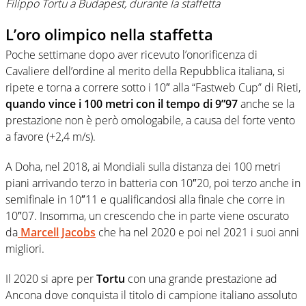
Filippo Tortu a Budapest, durante la staffetta
L’oro olimpico nella staffetta
Poche settimane dopo aver ricevuto l’onorificenza di
Cavaliere dell’ordine al merito della Repubblica italiana, si
ripete e torna a correre sotto i 10″ alla “Fastweb Cup” di Rieti,
quando vince i 100 metri con il tempo di 9”97
anche se la
prestazione non è però omologabile, a causa del forte vento
a favore (+2,4 m/s).
A Doha, nel 2018, ai Mondiali sulla distanza dei 100 metri
piani arrivando terzo in batteria con 10″20, poi terzo anche in
semifinale in 10″11 e qualificandosi alla finale che corre in
10″07. Insomma, un crescendo che in parte viene oscurato
da
Marcell Jacobs
che ha nel 2020 e poi nel 2021 i suoi anni
migliori.
Il 2020 si apre per
Tortu
con una grande prestazione ad
Ancona dove conquista il titolo di campione italiano assoluto