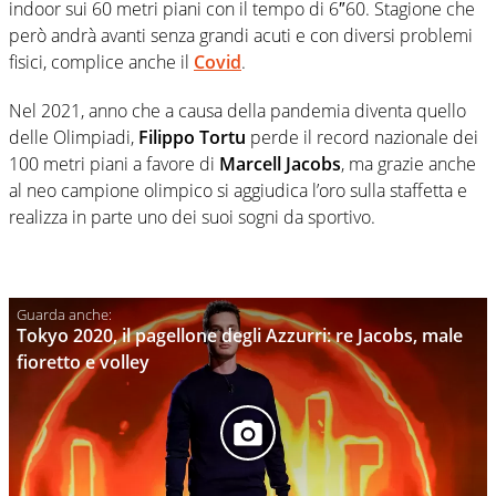
indoor sui 60 metri piani con il tempo di 6″60. Stagione che
però andrà avanti senza grandi acuti e con diversi problemi
fisici, complice anche il
Covid
.
Nel 2021, anno che a causa della pandemia diventa quello
delle Olimpiadi,
Filippo Tortu
perde il record nazionale dei
100 metri piani a favore di
Marcell Jacobs
, ma grazie anche
al neo campione olimpico si aggiudica l’oro sulla staffetta e
realizza in parte uno dei suoi sogni da sportivo.
Tokyo 2020, il pagellone degli Azzurri: re Jacobs, male
fioretto e volley