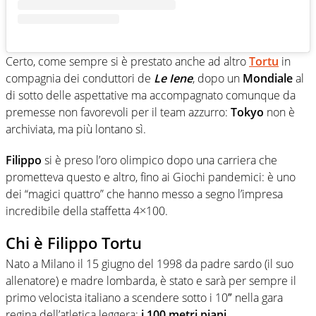
Certo, come sempre si è prestato anche ad altro
Tortu
in
compagnia dei conduttori de
Le Iene
, dopo un
Mondiale
al
di sotto delle aspettative ma accompagnato comunque da
premesse non favorevoli per il team azzurro:
Tokyo
non è
archiviata, ma più lontano sì.
Filippo
si è preso l’oro olimpico dopo una carriera che
prometteva questo e altro, fino ai Giochi pandemici: è uno
dei “magici quattro” che hanno messo a segno l’impresa
incredibile della staffetta 4×100.
Chi è Filippo Tortu
Nato a Milano il 15 giugno del 1998 da padre sardo (il suo
allenatore) e madre lombarda, è stato e sarà per sempre il
primo velocista italiano a scendere sotto i 10″ nella gara
regina dell’atletica leggera:
i 100 metri piani.