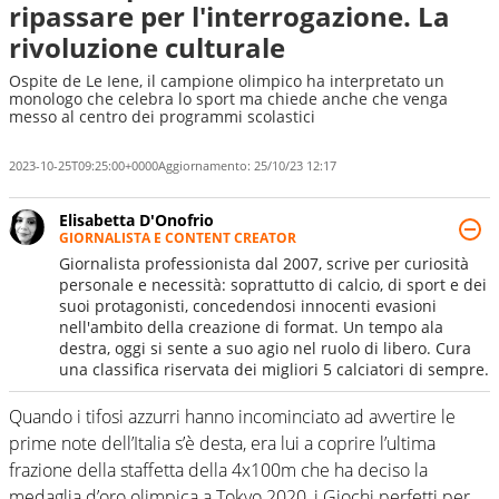
ripassare per l'interrogazione. La
rivoluzione culturale
Ospite de Le Iene, il campione olimpico ha interpretato un
monologo che celebra lo sport ma chiede anche che venga
messo al centro dei programmi scolastici
2023-10-25T09:25:00+0000
Aggiornamento:
25/10/23 12:17
Elisabetta D'Onofrio
GIORNALISTA E CONTENT CREATOR
Giornalista professionista dal 2007, scrive per curiosità
personale e necessità: soprattutto di calcio, di sport e dei
suoi protagonisti, concedendosi innocenti evasioni
nell'ambito della creazione di format. Un tempo ala
destra, oggi si sente a suo agio nel ruolo di libero. Cura
una classifica riservata dei migliori 5 calciatori di sempre.
Quando i tifosi azzurri hanno incominciato ad avvertire le
prime note dell’Italia s’è desta, era lui a coprire l’ultima
frazione della staffetta della 4x100m che ha deciso la
medaglia d’oro olimpica a Tokyo 2020, i Giochi perfetti per