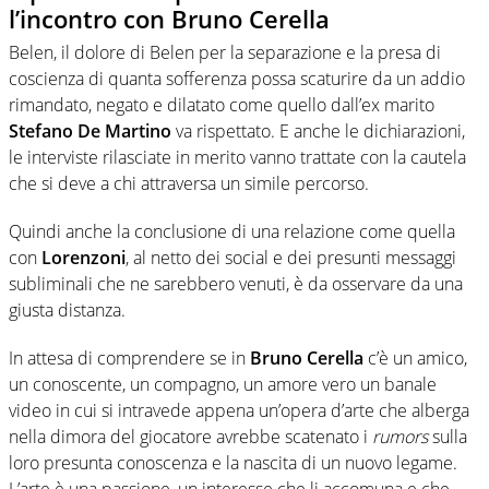
l’incontro con Bruno Cerella
Belen, il dolore di Belen per la separazione e la presa di
coscienza di quanta sofferenza possa scaturire da un addio
rimandato, negato e dilatato come quello dall’ex marito
Stefano De Martino
va rispettato. E anche le dichiarazioni,
le interviste rilasciate in merito vanno trattate con la cautela
che si deve a chi attraversa un simile percorso.
Quindi anche la conclusione di una relazione come quella
con
Lorenzoni
, al netto dei social e dei presunti messaggi
subliminali che ne sarebbero venuti, è da osservare da una
giusta distanza.
In attesa di comprendere se in
Bruno Cerella
c’è un amico,
un conoscente, un compagno, un amore vero un banale
video in cui si intravede appena un’opera d’arte che alberga
nella dimora del giocatore avrebbe scatenato i
rumors
sulla
loro presunta conoscenza e la nascita di un nuovo legame.
L’arte è una passione, un interesse che li accomuna e che