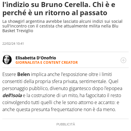
l'indizio su Bruno Cerella. Chi è e
perché è un ritorno al passato
La showgirl argentina avrebbe lasciato alcuni indizi sui social
sull'incontro con il cestista che attualmente milita nella Blu
Basket Treviglio
22/02/24 10:41
Elisabetta D'Onofrio
GIORNALISTA E CONTENT CREATOR
Giornalista professionista dal 2007, scrive per curiosità
personale e necessità: soprattutto di calcio, di sport e dei
Essere
Belen
implica anche l’esposizione oltre i limiti
suoi protagonisti, concedendosi innocenti evasioni
consentiti della propria sfera privata, sentimentale. Quel
nell'ambito della creazione di format. Un tempo ala
personaggio pubblico, divenuto gigantesco dopo l’epopea
destra, oggi si sente a suo agio nel ruolo di libero. Cura
dell’Isola
e la costruzione di un mito, ha fagocitato il resto
una classifica riservata dei migliori 5 calciatori di sempre.
coinvolgendo tutti quelli che le sono attorno e accanto: e
anche questa presunta frequentazione non è da meno.