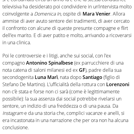
televisiva ha desiderato poi condividere in un’intervista molto
coinvolgente a
Domenica In
, ospite di
Mara Venier
. Allora
ammise di aver avuto sentore dei tradimenti, di aver cercato
il confronto con alcune di queste presunte compagne e flirt
dell’ex marito. E di aver patito e molto, arrivando a ricoverarsi
in una clinica.
Poi le controversie e i litigi, anche sui social, con l’ex
compagno
Antonino Spinalbese
(ex parrucchiere di una
nota catena di saloni milanesi ed ex
GF
), padre della sua
secondogenita
Luna Marì
, nata dopo
Santiago
(figlio di
Stefano De Martino). L’ufficialità della rottura con
Lorenzoni
non c’è stata e forse non ci sarà (come è legittimamente
possibile): la sua assenza dai social potrebbe rivelarsi un
sentore, un indizio di una freddezza o di una pausa. Da
Instagram
e da una storia che, complici vacanze e anelli, si
era incastonata in una narrazione che per ora non ha alcuna
conclusione.