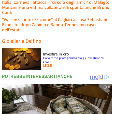
Italia, Carnevali attacca il “circolo degli amici” di Malagò:
Mancini è una vittima collaterale. E spunta anche Bruno
Conti
“Via senza autorizzazione”, il Cagliari accusa Sebastiano
Esposito: dopo Zaniolo e Banda, l’ennesimo caso
dell’estate
Gioielleria Delfino
Investire in oro
L’oro torna protagonista tra gli investimenti
sicuri
LEGGI