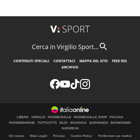
Cerca in Virgilio Sport...
CONTENUTI SPECIALI
CONTATTACI
MAPPA DEL SITO
FEED RSS
ARCHIVIO
LIBERO
VIRGILIO
PAGINEGIALLE
PAGINEGIALLE SHOP
PGCASA
PAGINEBIANCHE
TUTTOCITTÀ
DILEI
SIVIAGGIA
QUIFINANZA
BUONISSIMO
SUPEREVA
Chi siamo
Note Legali
Privacy
Cookie Policy
Preferenze sui cookie