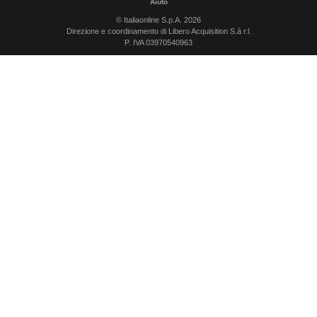
Aiuto
© Italiaonline S.p.A. 2026
Direzione e coordinamento di Libero Acquisition S.á r.l.
P. IVA 03970540963