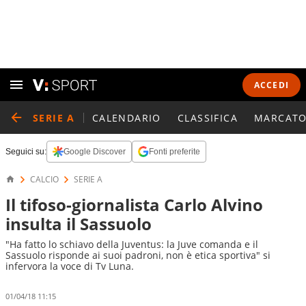
ACCEDI
SERIE A
CALENDARIO
CLASSIFICA
MARCATO
Seguici su:
Google Discover
Fonti preferite
CALCIO
SERIE A
Il tifoso-giornalista Carlo Alvino
insulta il Sassuolo
"Ha fatto lo schiavo della Juventus: la Juve comanda e il
Sassuolo risponde ai suoi padroni, non è etica sportiva" si
infervora la voce di Tv Luna.
01/04/18 11:15