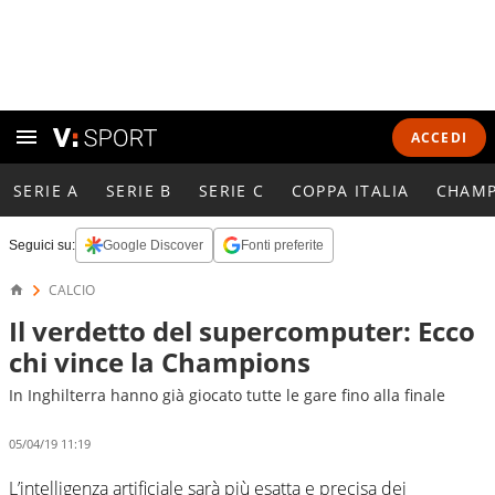
ACCEDI
SERIE A
SERIE B
SERIE C
COPPA ITALIA
CHAMP
Seguici su:
Google Discover
Fonti preferite
CALCIO
Il verdetto del supercomputer: Ecco
chi vince la Champions
In Inghilterra hanno già giocato tutte le gare fino alla finale
05/04/19 11:19
L’intelligenza artificiale sarà più esatta e precisa dei