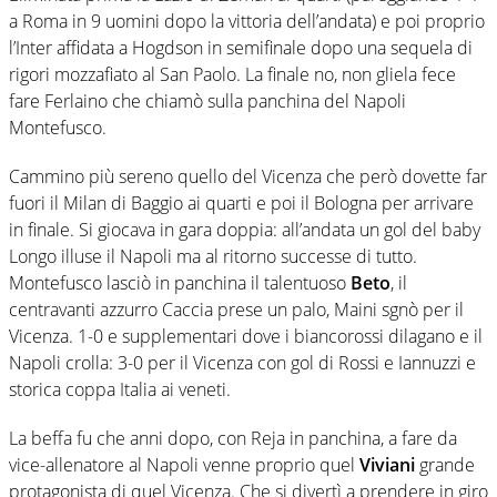
a Roma in 9 uomini dopo la vittoria dell’andata) e poi proprio
l’Inter affidata a Hogdson in semifinale dopo una sequela di
rigori mozzafiato al San Paolo. La finale no, non gliela fece
fare Ferlaino che chiamò sulla panchina del Napoli
Montefusco.
Cammino più sereno quello del Vicenza che però dovette far
fuori il Milan di Baggio ai quarti e poi il Bologna per arrivare
in finale. Si giocava in gara doppia: all’andata un gol del baby
Longo illuse il Napoli ma al ritorno successe di tutto.
Montefusco lasciò in panchina il talentuoso
Beto
, il
centravanti azzurro Caccia prese un palo, Maini sgnò per il
Vicenza. 1-0 e supplementari dove i biancorossi dilagano e il
Napoli crolla: 3-0 per il Vicenza con gol di Rossi e Iannuzzi e
storica coppa Italia ai veneti.
La beffa fu che anni dopo, con Reja in panchina, a fare da
vice-allenatore al Napoli venne proprio quel
Viviani
grande
protagonista di quel Vicenza. Che si divertì a prendere in giro