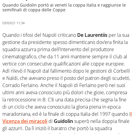
Quando Guidolin portò ai veneti la coppa Italia e raggiunse le
semifinali di coppa delle Coppe
03/03/21 11:34
Quando i tifosi del Napoli criticano
De Laurentiis
per la sua
gestione da presidente spesso dimenticano dov’era finita la
squadra azzurra prima dell’intervento del produttore
cinematografico, che da 11 anni mantiene sempre il club al
vertice con consecutive qualificazioni alle coppe europee.
Adl rilevò il Napoli dal fallimento dopo le gestioni di Corbelli
e Naldi, che avevano preso il posto del patron degli scudetti,
Corrado Ferlaino. Anche il Napoli di Ferlaino però nei suoi
ultimi anni aveva conosciuto più dolori che gioie, compresa
la retrocessione in B. C’è una data precisa che segna la fine
di un ciclo che aveva conosciuto la gloria piena in epoca
maradoniana, ed è la finale di coppa Italia del 1997 quando i
l
Vicenza dei miracoli
di
Guidolin
superò nella doppia finale
gli azzurri. Da lì iniziò il baratro che portò la squadra