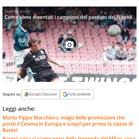
Come sono diventati i campioni del passato del Napoli
Ansa
Seguici su:
Google Discover
Fonti preferite
Leggi anche:
Morto Pippo Marchioro, mago delle promozioni che
portò il Cesena in Europa e scoprì per primo la classe di
Baresi
Baresi: cosa ci siamo persi della leggenda del Milan, cosa