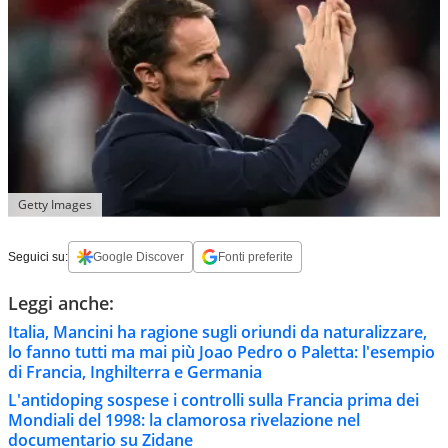
Getty Images
Seguici su:
Google Discover
Fonti preferite
Leggi anche:
Italia, Mancini ha ragione sugli oriundi da naturalizzare,
lo fanno tutti ma mai più Joao Pedro o Paletta: l'esempio
di Francia, Inghilterra e Germania
L'antidoping sospese i controlli sulla Francia prima dei
Mondiali del 1998: la clamorosa rivelazione nel
documentario su Zidane