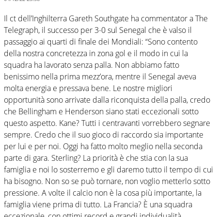
Il ct dell’Inghilterra Gareth Southgate ha commentator a The
Telegraph, il successo per 3-0 sul Senegal che è valso il
passaggio ai quarti di finale dei Mondiali: “Sono contento
della nostra concretezza in zona gol e il modo in cui la
squadra ha lavorato senza palla. Non abbiamo fatto
benissimo nella prima mezz’ora, mentre il Senegal aveva
molta energia e pressava bene. Le nostre migliori
opportunità sono arrivate dalla riconquista della palla, credo
che Bellingham e Henderson siano stati eccezionali sotto
questo aspetto. Kane? Tutti i centravanti vorrebbero segnare
sempre. Credo che il suo gioco di raccordo sia importante
per lui e per noi. Oggi ha fatto molto meglio nella seconda
parte di gara. Sterling? La priorità è che stia con la sua
famiglia e noi lo sosterremo e gli daremo tutto il tempo di cui
ha bisogno. Non so se può tornare, non voglio metterlo sotto
pressione. A volte il calcio non è la cosa più importante, la
famiglia viene prima di tutto. La Francia? È una squadra
eccezionale, con ottimi record e grandi individualità.