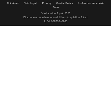
Chi siamo
Note Legali
Privacy
Cookie Policy
Preferenze sui cookie
Aiuto
© Italiaonline S.p.A. 2026
Direzione e coordinamento di Libero Acquisition S.á r.l.
P. IVA 03970540963