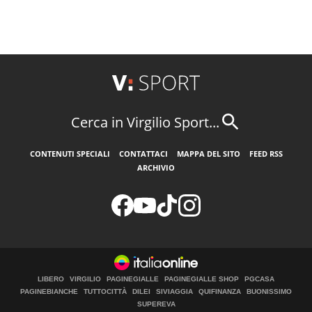
Cerca in Virgilio Sport...
CONTENUTI SPECIALI
CONTATTACI
MAPPA DEL SITO
FEED RSS
ARCHIVIO
LIBERO
VIRGILIO
PAGINEGIALLE
PAGINEGIALLE SHOP
PGCASA
PAGINEBIANCHE
TUTTOCITTÀ
DILEI
SIVIAGGIA
QUIFINANZA
BUONISSIMO
SUPEREVA