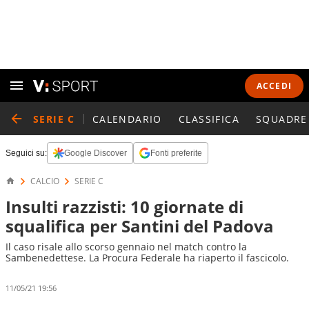
ACCEDI
SERIE C
CALENDARIO
CLASSIFICA
SQUADRE
Seguici su:
Google Discover
Fonti preferite
CALCIO
SERIE C
Insulti razzisti: 10 giornate di
squalifica per Santini del Padova
Il caso risale allo scorso gennaio nel match contro la
Sambenedettese. La Procura Federale ha riaperto il fascicolo.
11/05/21 19:56