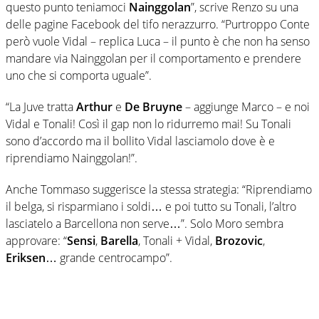
questo punto teniamoci
Nainggolan
”, scrive Renzo su una
delle pagine Facebook del tifo nerazzurro. “Purtroppo Conte
però vuole Vidal – replica Luca – il punto è che non ha senso
mandare via Nainggolan per il comportamento e prendere
uno che si comporta uguale”.
“La Juve tratta
Arthur
e
De Bruyne
– aggiunge Marco – e noi
Vidal e Tonali! Così il gap non lo ridurremo mai! Su Tonali
sono d’accordo ma il bollito Vidal lasciamolo dove è e
riprendiamo Nainggolan!”.
Anche Tommaso suggerisce la stessa strategia: “Riprendiamo
il belga, si risparmiano i soldi… e poi tutto su Tonali, l’altro
lasciatelo a Barcellona non serve…”. Solo Moro sembra
approvare: “
Sensi
,
Barella
, Tonali + Vidal,
Brozovic
,
Eriksen
… grande centrocampo”.