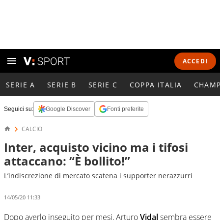
ACCEDI
SERIE A
SERIE B
SERIE C
COPPA ITALIA
CHAMP
Seguici su:
Google Discover
Fonti preferite
CALCIO
Inter, acquisto vicino ma i tifosi
attaccano: “È bollito!”
L’indiscrezione di mercato scatena i supporter nerazzurri
14/05/20 11:33
Dopo averlo inseguito per mesi, Arturo
Vidal
sembra essere