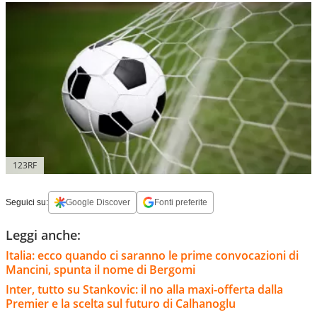
123RF
Seguici su:
Google Discover
Fonti preferite
Leggi anche:
Italia: ecco quando ci saranno le prime convocazioni di
Mancini, spunta il nome di Bergomi
Inter, tutto su Stankovic: il no alla maxi-offerta dalla
Premier e la scelta sul futuro di Calhanoglu