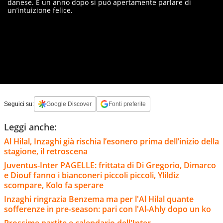
danese. E un anno dopo si può apertamente parlare di
un’intuizione felice.
Seguici su:
Google Discover
Fonti preferite
Leggi anche:
Al Hilal, Inzaghi già rischia l’esonero prima dell’inizio della
stagione, il retroscena
Juventus-Inter PAGELLE: frittata di Di Gregorio, Dimarco
e Diouf fanno i bianconeri piccoli piccoli, Ylildiz
scompare, Kolo fa sperare
Inzaghi ringrazia Benzema ma per l'Al Hilal quante
sofferenze in pre-season: pari con l'Al-Ahly dopo un ko
Prossime partite e calendario dell'Inter