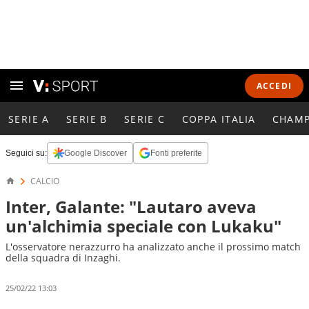
ACCEDI
SERIE A
SERIE B
SERIE C
COPPA ITALIA
CHAMP
Seguici su:
Google Discover
Fonti preferite
CALCIO
Inter, Galante: "Lautaro aveva
un'alchimia speciale con Lukaku"
L'osservatore nerazzurro ha analizzato anche il prossimo match
della squadra di Inzaghi.
25/02/22 13:03