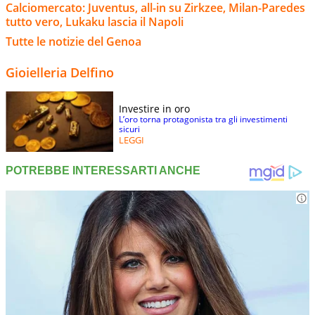
Calciomercato: Juventus, all-in su Zirkzee, Milan-Paredes
tutto vero, Lukaku lascia il Napoli
Tutte le notizie del Genoa
Gioielleria Delfino
Investire in oro
L’oro torna protagonista tra gli investimenti
sicuri
LEGGI