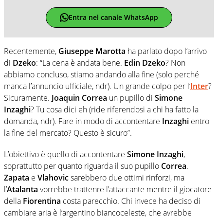
Entra nel canale WhatsApp
Recentemente,
Giuseppe Marotta
ha parlato dopo l’arrivo
di
Dzeko
: “La cena è andata bene.
Edin Dzeko
? Non
abbiamo concluso, stiamo andando alla fine (solo perché
manca l’annuncio ufficiale, ndr). Un grande colpo per l’
Inter
?
Sicuramente.
Joaquin Correa
un pupillo di
Simone
Inzaghi
? Tu cosa dici eh (ride riferendosi a chi ha fatto la
domanda, ndr). Fare in modo di accontentare
Inzaghi
entro
la fine del mercato? Questo è sicuro”.
L’obiettivo è quello di accontentare
Simone Inzaghi
,
soprattutto per quanto riguarda il suo pupillo
Correa
.
Zapata
e
Vlahovic
sarebbero due ottimi rinforzi, ma
l’
Atalanta
vorrebbe trattenre l’attaccante mentre il giocatore
della
Fiorentina
costa parecchio. Chi invece ha deciso di
cambiare aria è l’argentino biancoceleste, che avrebbe