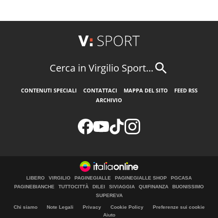
Cerca in Virgilio Sport...
CONTENUTI SPECIALI
CONTATTACI
MAPPA DEL SITO
FEED RSS
ARCHIVIO
LIBERO
VIRGILIO
PAGINEGIALLE
PAGINEGIALLE SHOP
PGCASA
PAGINEBIANCHE
TUTTOCITTÀ
DILEI
SIVIAGGIA
QUIFINANZA
BUONISSIMO
SUPEREVA
Chi siamo
Note Legali
Privacy
Cookie Policy
Preferenze sui cookie
Aiuto