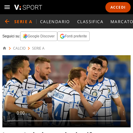
ACCEDI
SERIE A
CALENDARIO
CLASSIFICA
MARCATO
Seguici su:
Google Discover
Fonti preferite
CALCIO
SERIE A