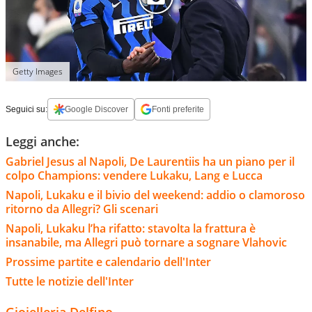
Getty Images
Seguici su:
Google Discover
Fonti preferite
Leggi anche:
Gabriel Jesus al Napoli, De Laurentiis ha un piano per il
colpo Champions: vendere Lukaku, Lang e Lucca
Napoli, Lukaku e il bivio del weekend: addio o clamoroso
ritorno da Allegri? Gli scenari
Napoli, Lukaku l’ha rifatto: stavolta la frattura è
insanabile, ma Allegri può tornare a sognare Vlahovic
Prossime partite e calendario dell'Inter
Tutte le notizie dell'Inter
Gioielleria Delfino