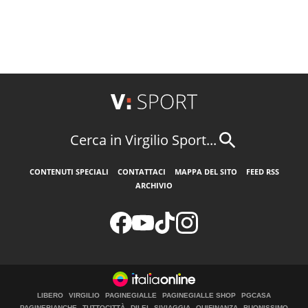
Cerca in Virgilio Sport...
CONTENUTI SPECIALI
CONTATTACI
MAPPA DEL SITO
FEED RSS
ARCHIVIO
LIBERO
VIRGILIO
PAGINEGIALLE
PAGINEGIALLE SHOP
PGCASA
PAGINEBIANCHE
TUTTOCITTÀ
DILEI
SIVIAGGIA
QUIFINANZA
BUONISSIMO