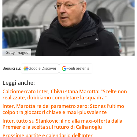
Getty Images
Seguici su:
Google Discover
Fonti preferite
Leggi anche:
Calciomercato Inter, Chivu stana Marotta: "Scelte non
realizzate, dobbiamo completare la squadra"
Inter, Marotta re dei parametro zero: Stones l’ultimo
colpo tra giocatori chiave e maxi-plusvalenze
Inter, tutto su Stankovic: il no alla maxi-offerta dalla
Premier e la scelta sul futuro di Calhanoglu
Prossime partite e calendario dell'Inter