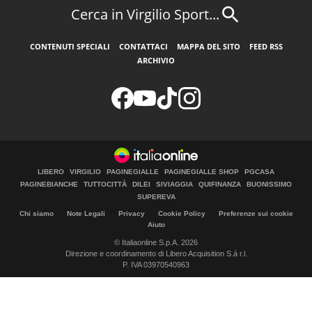
Cerca in Virgilio Sport...
CONTENUTI SPECIALI
CONTATTACI
MAPPA DEL SITO
FEED RSS
ARCHIVIO
LIBERO
VIRGILIO
PAGINEGIALLE
PAGINEGIALLE SHOP
PGCASA
PAGINEBIANCHE
TUTTOCITTÀ
DILEI
SIVIAGGIA
QUIFINANZA
BUONISSIMO
SUPEREVA
Chi siamo
Note Legali
Privacy
Cookie Policy
Preferenze sui cookie
Aiuto
© Italiaonline S.p.A. 2026
Direzione e coordinamento di Libero Acquisition S.á r.l.
P. IVA 03970540963