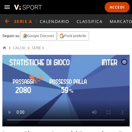
ACCEDI
SERIE A
CALENDARIO
CLASSIFICA
MARCATO
Seguici su:
Google Discover
Fonti preferite
CALCIO
SERIE A