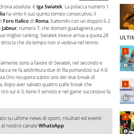
drona assoluta: è
Iga Swiatek
. La polacca numero 1
lia
ha vinto il suo quinto torneo consecutivo, il
el
Foro Italico
di
Roma
, battendo con un doppio 6-2
 Jabeur
, numero 7, che domani guadagnerà una
uo miglior ranking. Swiatek invece arriva a quota 28
ULTI
 striscia che da tempo non si vedeva nel tennis
ralmente sono a favore di Swiatek, nel secondo e
acca ne fa addirittura due di fila portandosi sul 4-0.
ttavia Ons recupera subito uno dei due break di
a, dopo aver salvato quattro palle break che
iro sul 4-3, tiene il servizio e nel game successivo fa
o su ultime news di sport, risultati ed eventi
ti al nostro canale
WhatsApp