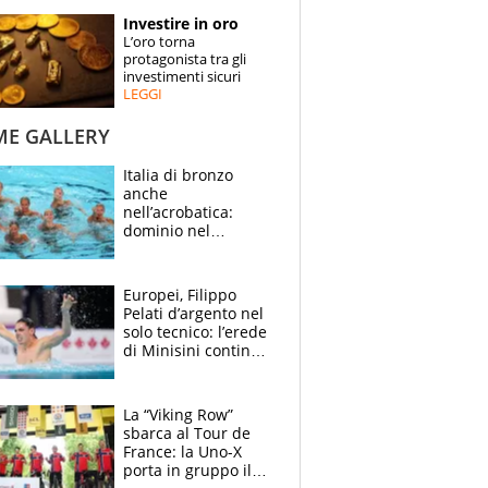
STORIE
Investire in oro
L’oro torna
SPECIALI
protagonista tra gli
investimenti sicuri
LEGGI
ESPERTI
ME GALLERY
CONTATTI
Italia di bronzo
anche
nell’acrobatica:
dominio nel
medagliere, ora
tocca a Ceccon, Curti
e compagni
Europei, Filippo
continuare
Pelati d’argento nel
solo tecnico: l’erede
di Minisini continua
a stupire, Los
Angeles è già nel
mirino
La “Viking Row”
sbarca al Tour de
France: la Uno-X
porta in gruppo il