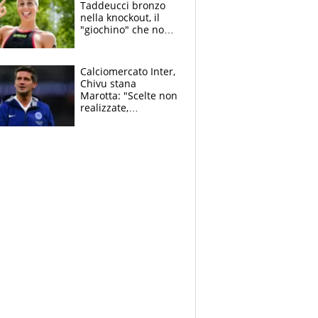
Taddeucci bronzo
nella knockout, il
"giochino" che non
le piace: "La Senna?
Oggi era pulita"
Calciomercato Inter,
Chivu stana
Marotta: "Scelte non
realizzate,
dobbiamo
completare la
squadra"