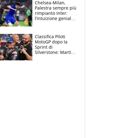
la gara domani"
Chelsea-Milan,
Palestra sempre più
rimpianto Inter:
l’intuizione geniale
di Alonso fa esultare
anche Mancini
Classifica Piloti
MotoGP dopo la
Sprint di
Silverstone: Martin
sempre più leader,
Bezzecchi supera
Marquez