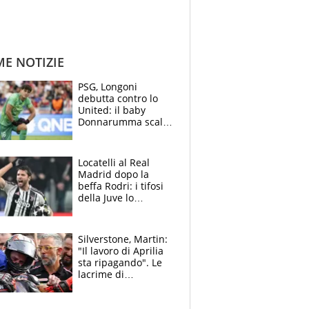
ME NOTIZIE
PSG, Longoni
debutta contro lo
United: il baby
Donnarumma scalza
Chevalier, Luis
Enrique l’ha rifatto
Locatelli al Real
Madrid dopo la
beffa Rodri: i tifosi
della Juve lo
“vendono” sui social,
cosa c’è di vero
Silverstone, Martin:
"Il lavoro di Aprilia
sta ripagando". Le
lacrime di
Bezzecchi: "Ho dato
tutto, spero di finire