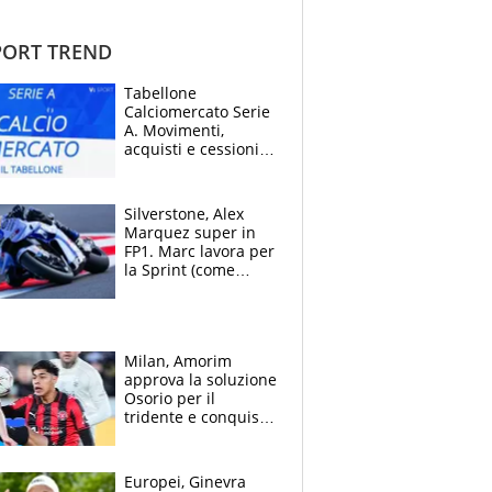
ORT TREND
Tabellone
Calciomercato Serie
A. Movimenti,
acquisti e cessioni:
estate 2026-27
Silverstone, Alex
Marquez super in
FP1. Marc lavora per
la Sprint (come
Martin), bene
Bezzecchi
Milan, Amorim
approva la soluzione
Osorio per il
tridente e conquista
Jashari: la frecciata
dello svizzero all'ex
Allegri
Europei, Ginevra