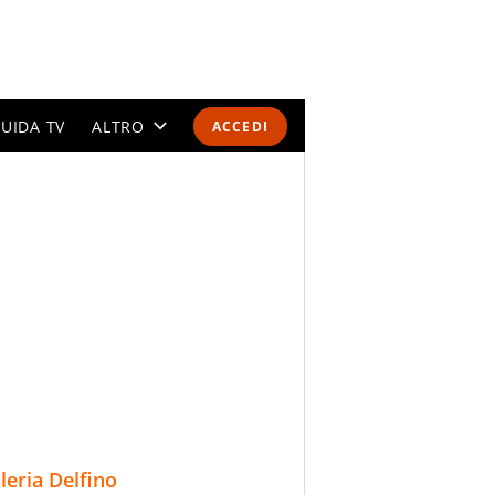
UIDA TV
ALTRO
ACCEDI
CALENDARI E CLASSIFICHE
ALTRI SPORT
MONDIALI 2026
OLIMPIADI
GOSSIP
LIFESTYLE
lleria Delfino