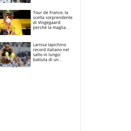
rito della Norvegia
di Haaland e
compagni
Tour de France, la
scelta sorprendente
di Vingegaard:
perché la maglia
gialla indossa la
mascherina, il
rischio da evitare
Larissa Iapichino
record italiano nel
salto in lungo:
battuta di un
centimetro mamma
Fiona May