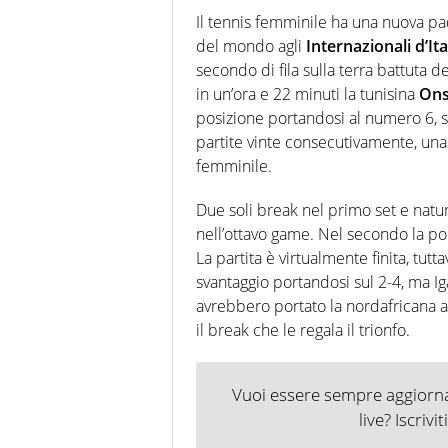
Il tennis femminile ha una nuova pa
del mondo agli
Internazionali d’Ita
secondo di fila sulla terra battuta d
in un’ora e 22 minuti la tunisina
Ons
posizione portandosi al numero 6, s
partite vinte consecutivamente, una
femminile.
Due soli break nel primo set e natu
nell’ottavo game. Nel secondo la pol
La partita è virtualmente finita, tu
svantaggio portandosi sul 2-4, ma Ig
avrebbero portato la nordafricana a t
il break che le regala il trionfo.
Vuoi essere sempre aggiornat
live? Iscrivi