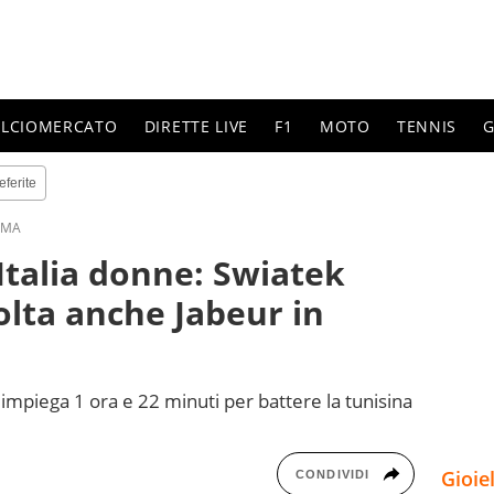
ALCIOMERCATO
DIRETTE LIVE
F1
MOTO
TENNIS
G
eferite
OMA
'Italia donne: Swiatek
olta anche Jabeur in
mpiega 1 ora e 22 minuti per battere la tunisina
Gioie
CONDIVIDI