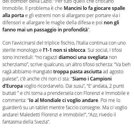
del bomber della Lazio: “
Per tutti quelli che criticano
Immobile.
Il problema è che
Mancini lo fa giocare spalle
alla porta
e gli estremi non si allargano per portare via i
difensori e allargare le maglie della difesa e poi
non gli
fanno mai un passaggio in profondità
“.
Con l’avvicinarsi del triplice fischio, l’Italia continua con uno
sterile monologo e
l’1-1 non si sblocca
. Sui social, i tifosi
sono increduli: “no ragazzi
diamoci una svegliata
non
scherziamo”, scrive qualcuno, un altro tifoso scherza: “Va beh
ragà abbiamo mangiato
troppa pasta asciutta
ad agosto
palese”, c’è anche chi non ci sta: “
Siamo i Campioni
d’Europa
voglio ricordarvelo. Dai susu”, “E’ andata, 2 punti
buttati ” e chi torna a prendersela con Florenzi e Immobile e
commenta: “
Io al Mondiale ci voglio andare
. Poi me lo
guarderò su un tablet mentre faccio consegne. Ma ci voglio
andare! Maledetti Florenzi e Immobile!”, “Azz, rivedo il
fantasma della Svezia”.