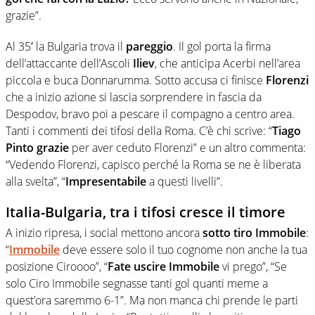
grazie”.
Al 35′ la Bulgaria trova il
pareggio
. Il gol porta la firma
dell’attaccante dell’Ascoli
Iliev
, che anticipa Acerbi nell’area
piccola e buca Donnarumma. Sotto accusa ci finisce
Florenzi
che a inizio azione si lascia sorprendere in fascia da
Despodov, bravo poi a pescare il compagno a centro area.
Tanti i commenti dei tifosi della Roma. C’è chi scrive: “
Tiago
Pinto grazie
per aver ceduto Florenzi” e un altro commenta:
“Vedendo Florenzi, capisco perché la Roma se ne è liberata
alla svelta”, “
Impresentabile
a questi livelli”.
Italia-Bulgaria, tra i tifosi cresce il timore
A inizio ripresa, i social mettono ancora
sotto tiro Immobile
:
“
Immobile
deve essere solo il tuo cognome non anche la tua
posizione Ciroooo”, “
Fate uscire Immobile
vi prego”
, “Se
solo Ciro Immobile segnasse tanti gol quanti meme a
quest’ora saremmo 6-1”.
Ma non manca chi prende le parti