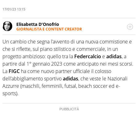
17/01/23 13:15
Elisabetta D'Onofrio
GIORNALISTA E CONTENT CREATOR
Giornalista professionista dal 2007, scrive per curiosità
personale e necessità: soprattutto di calcio, di sport e dei
Un cambio che segna l’avvento di una nuova commistione e
suoi protagonisti, concedendosi innocenti evasioni
che si riflette, sul piano stilistico e commerciale, in un
nell'ambito della creazione di format. Un tempo ala
progetto ambizioso: quello tra la
Federcalcio
e
adidas
, a
destra, oggi si sente a suo agio nel ruolo di libero. Cura
partire dal 1° gennaio 2023 come anticipato nei mesi scorsi.
una classifica riservata dei migliori 5 calciatori di sempre.
La
FIGC
ha come nuovo partner ufficiale il colosso
dell’abbigliamento sportivo
adidas
, che veste le Nazionali
Azzurre (maschili, femminili, futsal, beach soccer ed e-
sports).