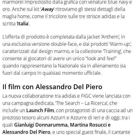
marmorei impreziosito dalla grafica con venature blue navy e
oro. Anche sul kit ‘
Away
’ ritroviamo gli stessi dettagli della
maglia home, come il tricolore sulle tre strisce adidas e la
scritta ‘
Italia
’.
L’offerta di prodotto è completata dalla jacket ‘Anthem’, in
una esclusiva versione double-face, e dai prodotti ‘Warm-up’,
caratterizzati dal design marmo, e la collezione ‘Training’, che
consente ai giocatori di avere un unico “look and feel”
quando rappresentano la Nazionale sia in allenamento sia
fuori dal campo in qualsiasi momento ufficiale.
Il film con Alessandro Del Piero
La nuova collaborazione tra adidas e FIGC viene lanciata con
una campagna dedicata, ‘The Search – La Ricerca’, che
include un
Launch Film
, con protagonisti di una caccia ad un
prezioso tesoro alcuni Azzurri e Azzurre di ieri e di oggi, tra i
quali
Gianluigi Donnarumma, Martina Rosucci e
Alessandro Del Piero
, e uno special guest finale, il cantante