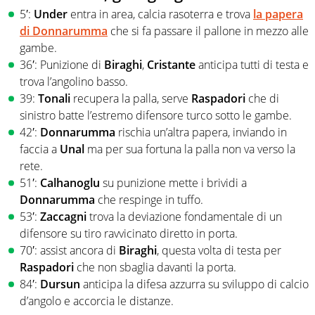
5′:
Under
entra in area, calcia rasoterra e trova
la papera
di
Donnarumma
che si fa passare il pallone in mezzo alle
gambe.
36′: Punizione di
Biraghi
,
Cristante
anticipa tutti di testa e
trova l’angolino basso.
39:
Tonali
recupera la palla, serve
Raspadori
che di
sinistro batte l’estremo difensore turco sotto le gambe.
42′:
Donnarumma
rischia un’altra papera, inviando in
faccia a
Unal
ma per sua fortuna la palla non va verso la
rete.
51′:
Calhanoglu
su punizione mette i brividi a
Donnarumma
che respinge in tuffo.
53′:
Zaccagni
trova la deviazione fondamentale di un
difensore su tiro ravvicinato diretto in porta.
70′: assist ancora di
Biraghi
, questa volta di testa per
Raspadori
che non sbaglia davanti la porta.
84′:
Dursun
anticipa la difesa azzurra su sviluppo di calcio
d’angolo e accorcia le distanze.