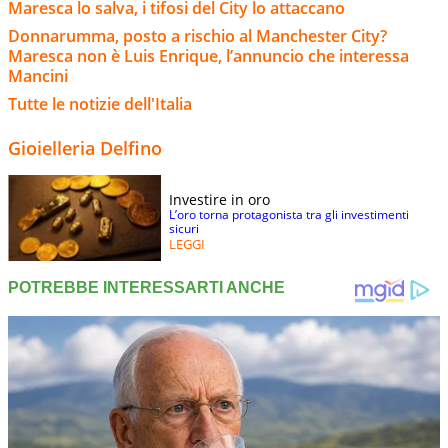
Maresca lo salva, i tifosi del City lo attaccano
Donnarumma, posto a rischio al Manchester City?
Maresca non è Luis Enrique, l’annuncio che interessa
Mancini
Tutte le notizie dell'Italia
Gioielleria Delfino
Investire in oro
L’oro torna protagonista tra gli investimenti
sicuri
LEGGI