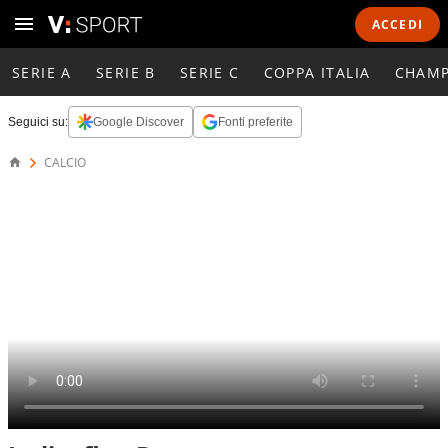
ACCEDI
SERIE A
SERIE B
SERIE C
COPPA ITALIA
CHAMP
Seguici su:
Google Discover
Fonti preferite
CALCIO