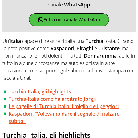
canale
WhatsApp
Entra nel canale WhatsApp
Un’
Italia
capace di reagire ribalta una
Turchia
tosta. Ci sono
le note positive come
Raspadori
,
Biraghi
e
Cristante
, ma
non mancano le noti dolenti. Tra tutti
Donnarumma
, abile in
tuffo in alcune circostanze ma autolesionista in altre
occasioni, come sul primo gol subito e sul rinvio stampato in
faccia a Unal.
Turchia-Italia, gli highlights
Turchia-Italia come ha arbitrato Jorgji
Le pagelle di Turchia-Italia: i migliori e i peggiori
Raspadori: "Volevamo dare il segnale di rialzarci
subito"
Turchia-Italia, gli highlights