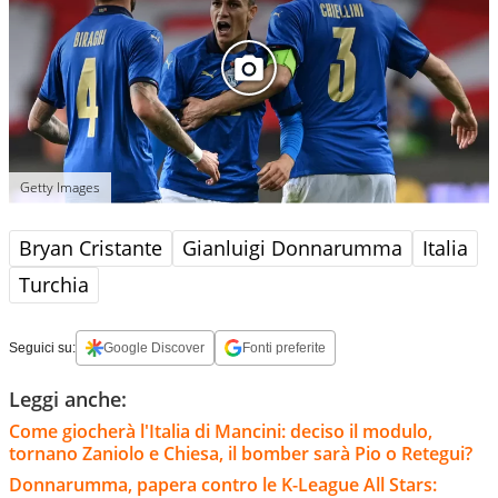
Getty Images
Bryan Cristante
Gianluigi Donnarumma
Italia
Turchia
Seguici su:
Google Discover
Fonti preferite
Leggi anche:
Come giocherà l'Italia di Mancini: deciso il modulo,
tornano Zaniolo e Chiesa, il bomber sarà Pio o Retegui?
Donnarumma, papera contro le K-League All Stars: