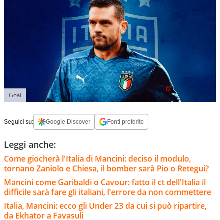
Goal
Seguici su:
Google Discover
Fonti preferite
Leggi anche:
Come giocherà l'Italia di Mancini: deciso il modulo,
tornano Zaniolo e Chiesa, il bomber sarà Pio o Retegui?
Mancini come Garibaldi o Cavour: fatto il ct dell'Italia il
difficile sarà fare gli italiani, l'errore da non commettere
Italia, Mancini: ecco gli Under 23 da cui si può ripartire,
da Ekhator a Favasuli